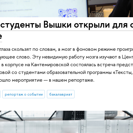
 студенты Вышки открыли для 
е
 глаза скользят по словам, а мозг в фоновом режиме проиг
дующее слово. Эту невидимую работу мозга изучают в Цент
 в корпусе на Кантемировской состоялась встреча предст
вой со студентами образовательной программы «Тексты, 
рошло мероприятие — в нашем репортаже.
репортаж о событии
бакалавриат