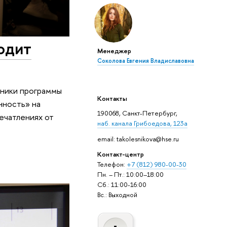
одит
Менеджер
Соколова Евгения Владиславовна
сники программы
Контакты
нность» на
190068, Санкт-Петербург,
печатлениях от
наб. канала Грибоедова, 123а
email: takolesnikova@hse.ru
Контакт-центр
Телефон:
+7 (812) 980-00-30
Пн. – Пт.: 10:00–18:00
Сб.: 11:00-16:00
Вс.: Выходной