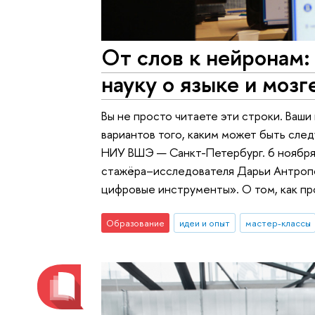
От слов к нейронам:
науку о языке и мозг
Вы не просто читаете эти строки. Ваши
вариантов того, каким может быть сле
НИУ ВШЭ — Санкт-Петербург. 6 ноября
стажёра–исследователя Дарьи Антропо
цифровые инструменты». О том, как п
Образование
идеи и опыт
мастер-классы