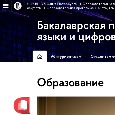
НИУ ВШЭ в Санкт-Петербурге
Образовательные п
искусств
Образовательная программа «Тексты, язы
Бакалаврская 
языки и цифро
Абитуриентам
Студентам
Образование