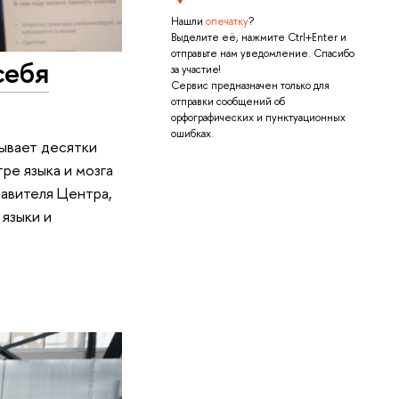
Нашли
опечатку
?
Выделите её, нажмите Ctrl+Enter и
отправьте нам уведомление. Спасибо
себя
за участие!
Сервис предназначен только для
отправки сообщений об
орфографических и пунктуационных
ошибках.
рывает десятки
ре языка и мозга
авителя Центра,
языки и