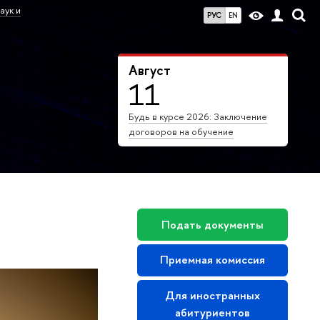
аук и
РУС
EN
Август
11
Будь в курсе 2026: Заключение
договоров на обучение
Подать документы
Приемная комиссия
Для иностранных
абитуриентов