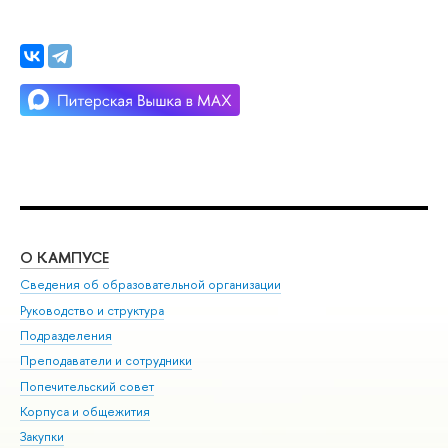
О КАМПУСЕ
ОБ
Сведения об образовательной организации
Мер
Руководство и структура
Мер
Подразделения
Дов
Преподаватели и сотрудники
Ол
Попечительский совет
При
Корпуса и общежития
При
Закупки
Ди