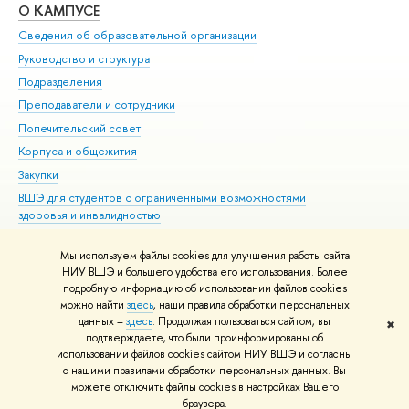
О КАМПУСЕ
ОБ
Сведения об образовательной организации
Мер
Руководство и структура
Мер
Подразделения
Дов
Преподаватели и сотрудники
Ол
Попечительский совет
При
Корпуса и общежития
При
Закупки
Ди
ВШЭ для студентов с ограниченными возможностями
До
здоровья и инвалидностью
Ас
Версия для слабовидящих
Обр
Мы используем файлы cookies для улучшения работы сайта
Единая платежная страница
НИУ ВШЭ и большего удобства его использования. Более
подробную информацию об использовании файлов cookies
можно найти
здесь
, наши правила обработки персональных
данных –
здесь
. Продолжая пользоваться сайтом, вы
✖
Редактору
подтверждаете, что были проинформированы об
© НИУ ВШЭ 1993–2026
Адреса и контакты
Условия использования
использовании файлов cookies сайтом НИУ ВШЭ и согласны
с нашими правилами обработки персональных данных. Вы
материалов
Политика конфиденциальности
Карта сайта
можете отключить файлы cookies в настройках Вашего
Шрифты HSE Sans и HSE Slab разработаны в
Школе дизайна НИУ ВШЭ
браузера.