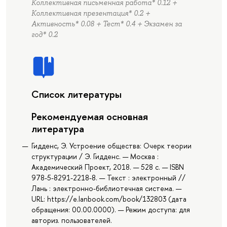
Коллективная письменная работа* 0.12 +
Коллективная презентация* 0.2 +
Активность* 0.08 + Тест* 0.4 + Экзамен за
год* 0.2
Список литературы
Рекомендуемая основная
литература
Гидденс, Э. Устроение общества: Очерк теории
структурации / Э. Гидденс. — Москва :
Академический Проект, 2018. — 528 с. — ISBN
978-5-8291-2218-8. — Текст : электронный //
Лань : электронно-библиотечная система. —
URL: https://e.lanbook.com/book/132803 (дата
обращения: 00.00.0000). — Режим доступа: для
авториз. пользователей.