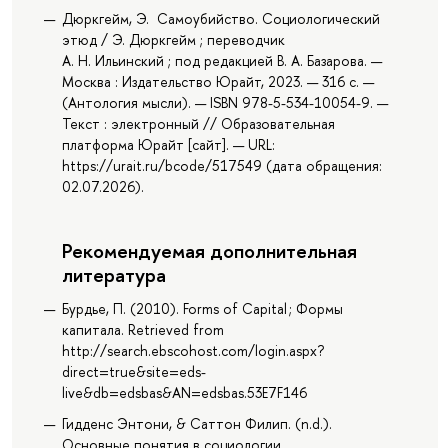
Дюркгейм, Э. Самоубийство. Социологический
этюд / Э. Дюркгейм ; переводчик
А. Н. Ильинский ; под редакцией В. А. Базарова. —
Москва : Издательство Юрайт, 2023. — 316 с. —
(Антология мысли). — ISBN 978-5-534-10054-9. —
Текст : электронный // Образовательная
платформа Юрайт [сайт]. — URL:
https://urait.ru/bcode/517549 (дата обращения:
02.07.2026).
Рекомендуемая дополнительная
литература
Бурдье, П. (2010). Forms of Capital ; Формы
капитала. Retrieved from
http://search.ebscohost.com/login.aspx?
direct=true&site=eds-
live&db=edsbas&AN=edsbas.53E7F146
Гидденс Энтони, & Саттон Филип. (n.d.).
Основные понятия в социологии.