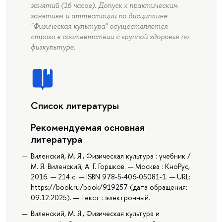
занятий (16 часов). Допуск к практическим
занятиям и аттестации по дисциплине
"Физическая культура" осуществляется
строго в соответствии с группой здоровья по
физкультуре.
Список литературы
Рекомендуемая основная
литература
Виленский, М. Я., Физическая культура : учебник /
М. Я. Виленский, А. Г. Горшков. — Москва : КноРус,
2016. — 214 с. — ISBN 978-5-406-05081-1. — URL:
https://book.ru/book/919257 (дата обращения:
09.12.2025). — Текст : электронный.
Виленский, М. Я., Физическая культура и