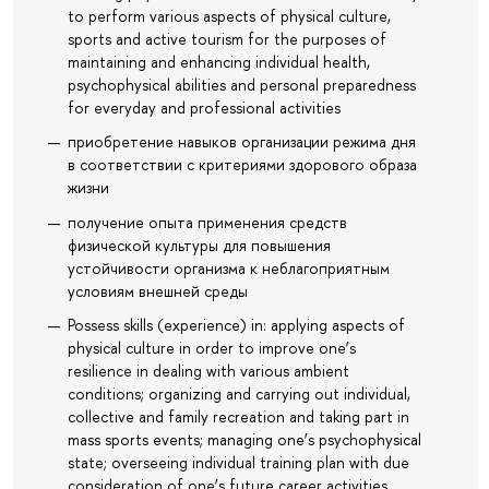
to perform various aspects of physical culture,
sports and active tourism for the purposes of
maintaining and enhancing individual health,
psychophysical abilities and personal preparedness
for everyday and professional activities
приобретение навыков организации режима дня
в соответствии с критериями здорового образа
жизни
получение опыта применения средств
физической культуры для повышения
устойчивости организма к неблагоприятным
условиям внешней среды
Possess skills (experience) in: applying aspects of
physical culture in order to improve one’s
resilience in dealing with various ambient
conditions; organizing and carrying out individual,
collective and family recreation and taking part in
mass sports events; managing one’s psychophysical
state; overseeing individual training plan with due
consideration of one’s future career activities.