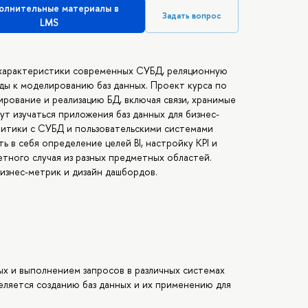
олнительные материалы в
Задать вопрос
LMS
, характеристики современных СУБД, реляционную
оды к моделированию баз данных. Проект курса по
рование и реализацию БД, включая связи, хранимые
ут изучаться приложения баз данных для бизнес-
литики с СУБД и пользовательскими системами
ть в себя определение целей BI, настройку KPI и
тного случая из разных предметных областей.
изнес-метрик и дизайн дашбордов.
ых и выполнением запросов в различных системах
еляется созданию баз данных и их применению для