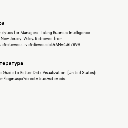
ра
nalytics for Managers : Taking Business Intelligence
 New Jersey: Wiley. Retrieved from
=true&site=eds-live&db=edsebk&AN=1367899
тература
 Guide to Better Data Visualization. [United States]:
om/login.aspx?direct=true&site=eds-