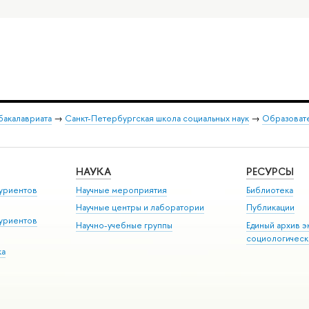
бакалавриата
→
Санкт-Петербургская школа социальных наук
→
Образовате
НАУКА
РЕСУРСЫ
уриентов
Научные мероприятия
Библиотека
Научные центры и лаборатории
Публикации
уриентов
Научно-учебные группы
Единый архив э
социологическ
ка