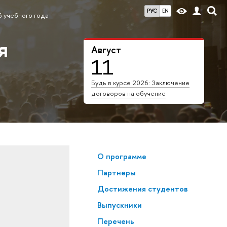
РУС
EN
 учебного года
я
Август
11
Будь в курсе 2026: Заключение
договоров на обучение
О программе
Партнеры
Достижения студентов
Выпускники
Перечень