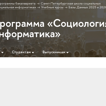
рограммы бакалавриата
Санкт-Петербургская школа социальных
оциальная информатика»
Учебные курсы
Базы Данных 2025 и 2026
программа «Социологи
информатика»
м
Студентам
Выпускникам