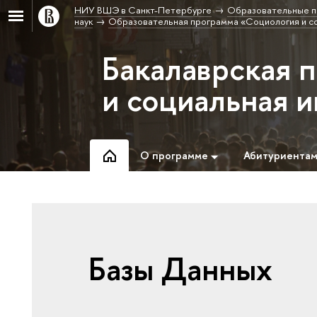
НИУ ВШЭ в Санкт-Петербурге
Образовательные п
наук
Образовательная программа «Социология и с
Бакалаврская 
и социальная 
О программе
Абитуриента
Базы Данных