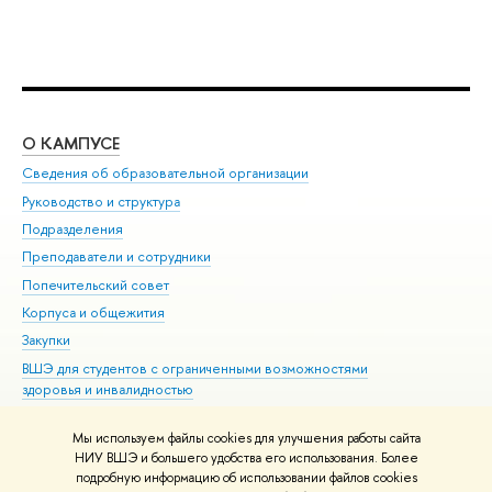
О КАМПУСЕ
ОБ
Сведения об образовательной организации
Мер
Руководство и структура
Мер
Подразделения
Дов
Преподаватели и сотрудники
Ол
Попечительский совет
При
Корпуса и общежития
При
Закупки
Ди
ВШЭ для студентов с ограниченными возможностями
До
здоровья и инвалидностью
Ас
Версия для слабовидящих
Обр
Мы используем файлы cookies для улучшения работы сайта
Единая платежная страница
НИУ ВШЭ и большего удобства его использования. Более
подробную информацию об использовании файлов cookies