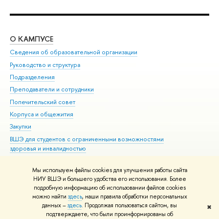
О КАМПУСЕ
ОБ
Сведения об образовательной организации
Мер
Руководство и структура
Мер
Подразделения
Дов
Преподаватели и сотрудники
Ол
Попечительский совет
При
Корпуса и общежития
При
Закупки
Ди
ВШЭ для студентов с ограниченными возможностями
До
здоровья и инвалидностью
Ас
Версия для слабовидящих
Обр
Мы используем файлы cookies для улучшения работы сайта
Единая платежная страница
НИУ ВШЭ и большего удобства его использования. Более
подробную информацию об использовании файлов cookies
можно найти
здесь
, наши правила обработки персональных
данных –
здесь
. Продолжая пользоваться сайтом, вы
✖
Редактору
подтверждаете, что были проинформированы об