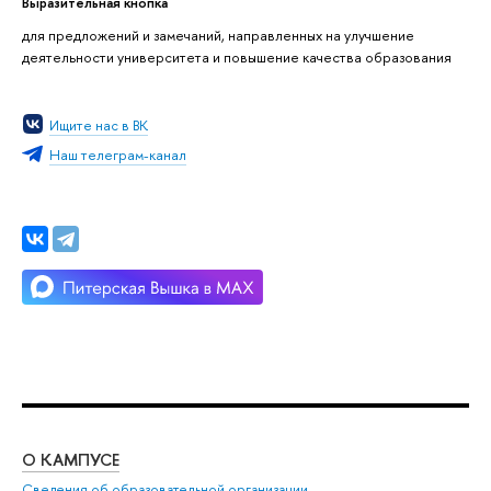
Выразительная кнопка
для предложений и замечаний, направленных на улучшение
деятельности университета и повышение качества образования
Ищите нас в ВК
Наш телеграм-канал
О КАМПУСЕ
ОБ
Сведения об образовательной организации
Мер