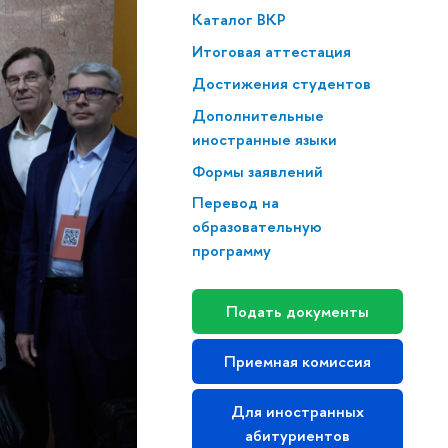
Каталог ВКР
Итоговая аттестация
Достижения студентов
Дополнительные
иностранные языки
Формы заявлений
Перевод на
образовательную
программу
Подать документы
Приемная комиссия
Для иностранных
абитуриентов