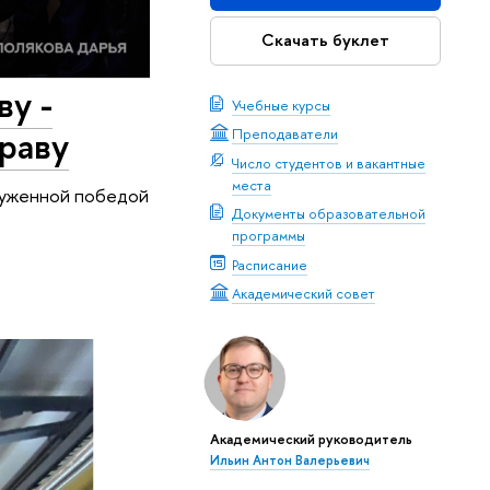
Скачать буклет
ву -
Учебные курсы
раву
Преподаватели
Число студентов и вакантные
места
служенной победой
Документы образовательной
программы
Расписание
Академический совет
Академический руководитель
Ильин Антон Валерьевич