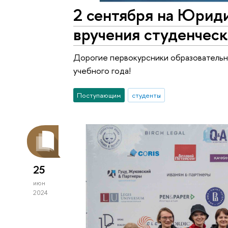
2 сентября на Юрид
вручения студенчес
Дорогие первокурсники образовательн
учебного года!
Поступающим
студенты
25
июн
2024