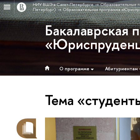
НИУ ВШЭ в Санкт-Петербурге
Образовательные п
Петербург)
Образовательная программа «Юриспр
Бакалаврская 
«Юриспруден
О программе
Абитуриентам
Тема «студент