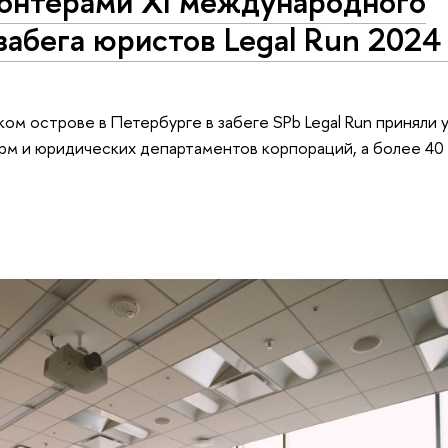
лонтерами ХI международного
забега юристов Legal Run 2024
ком острове в Петербурге в забеге SPb Legal Run приняли 
рм и юридических департаментов корпораций, а более 40