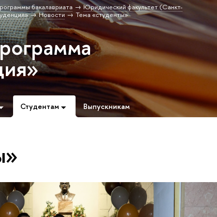
рограммы бакалавриата
Юридический факультет (Санкт-
уденция»
Новости
Тема «студенты»
программа
ция»
Студентам
Выпускникам
ы»