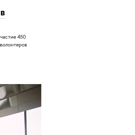
 в
участие 450
 волонтеров