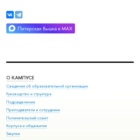
О КАМПУСЕ
ОБ
Сведения об образовательной организации
Мер
Руководство и структура
Мер
Подразделения
Дов
Преподаватели и сотрудники
Ол
Попечительский совет
При
Корпуса и общежития
При
Закупки
Ди