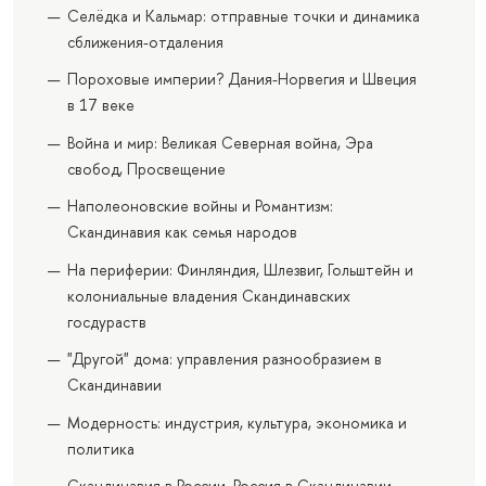
Селёдка и Кальмар: отправные точки и динамика
сближения-отдаления
Пороховые империи? Дания-Норвегия и Швеция
в 17 веке
Война и мир: Великая Северная война, Эра
свобод, Просвещение
Наполеоновские войны и Романтизм:
Скандинавия как семья народов
На периферии: Финляндия, Шлезвиг, Гольштейн и
колониальные владения Скандинавских
госдураств
"Другой" дома: управления разнообразием в
Скандинавии
Модерность: индустрия, культура, экономика и
политика
Скандинавия в России, Россия в Скандинавии