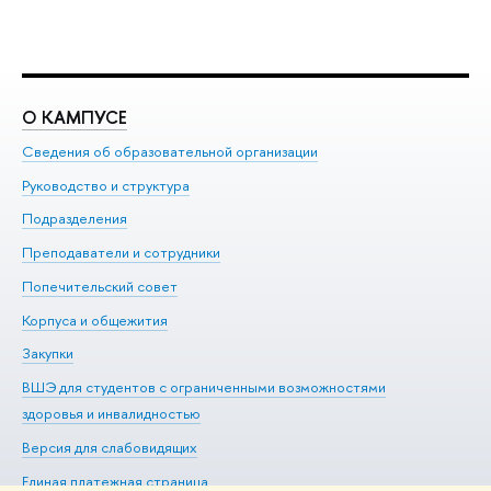
О КАМПУСЕ
О
Сведения об образовательной организации
Ме
Руководство и структура
Ме
Подразделения
До
Преподаватели и сотрудники
Ол
Попечительский совет
Пр
Корпуса и общежития
Пр
Закупки
Ди
ВШЭ для студентов с ограниченными возможностями
До
здоровья и инвалидностью
Ас
Версия для слабовидящих
Обр
Единая платежная страница