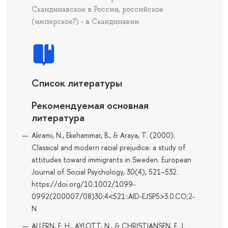
Скандинавское в России, российское
(имперское?) - в Скандинавии
Список литературы
Рекомендуемая основная
литература
Akrami, N., Ekehammar, B., & Araya, T. (2000).
Classical and modern racial prejudice: a study of
attitudes toward immigrants in Sweden. European
Journal of Social Psychology, 30(4), 521–532.
https://doi.org/10.1002/1099-
0992(200007/08)30:4<521::AID-EJSP5>3.0.CO;2-
N
ALLERN, E. H., AYLOTT, N., & CHRISTIANSEN, F. J.