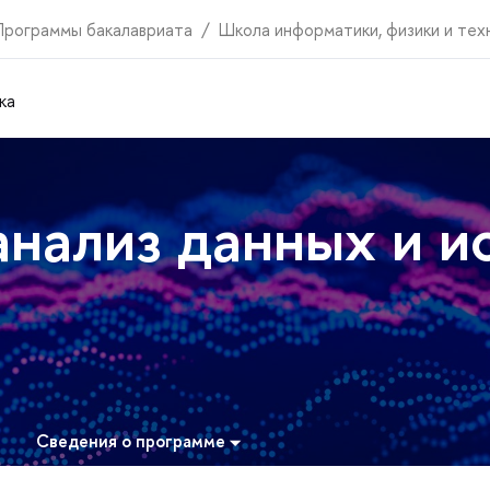
Программы бакалавриата
Школа информатики, физики и тех
ка
нализ данных и и
Сведения о программе