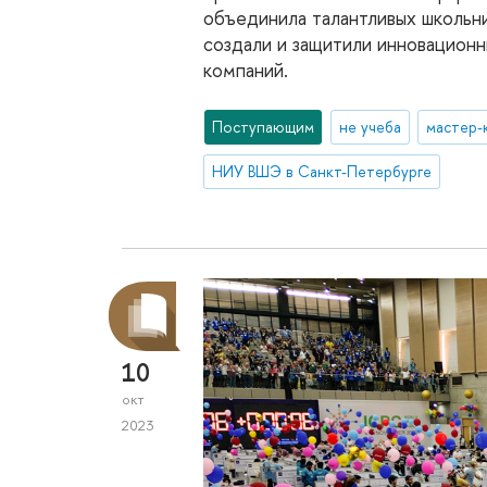
объединила талантливых школьн
создали и защитили инновацион
компаний.
Поступающим
не учеба
мастер-
НИУ ВШЭ в Санкт-Петербурге
10
окт
2023