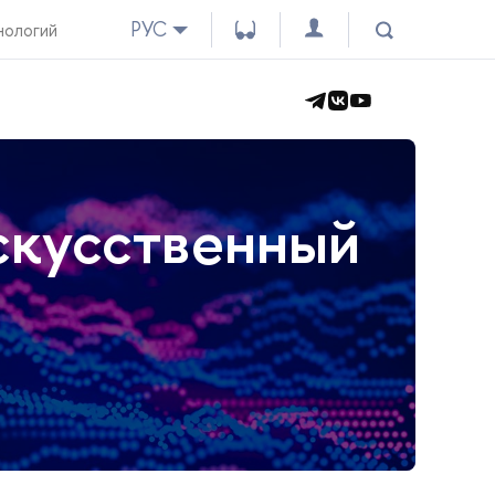
РУС
нологий
скусственный