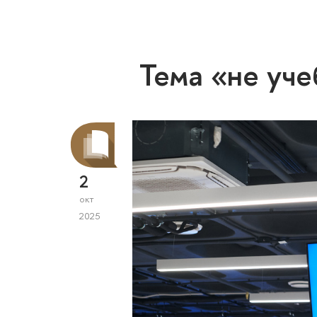
Тема «не уче
2
окт
2025