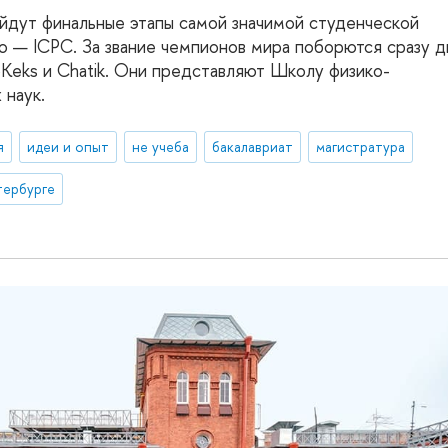
ойдут финальные этапы самой значимой студенческой
 — ICPC. За звание чемпионов мира поборются сразу д
Keks и Chatik. Они представляют Школу физико-
 наук.
я
идеи и опыт
не учеба
бакалавриат
магистратура
тербурге