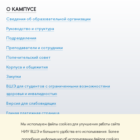
О КАМПУСЕ
О
Сведения об образовательной организации
Ме
Руководство и структура
Ме
Подразделения
До
Преподаватели и сотрудники
Ол
Попечительский совет
Пр
Корпуса и общежития
Пр
Закупки
Ди
ВШЭ для студентов с ограниченными возможностями
До
здоровья и инвалидностью
Ас
Версия для слабовидящих
Обр
Единая платежная страница
Мы используем файлы cookies для улучшения работы сайта
НИУ ВШЭ и большего удобства его использования. Более
подробную информацию об использовании файлов cookies