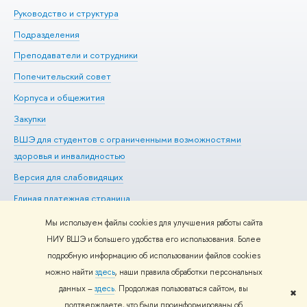
Руководство и структура
Ме
Подразделения
До
Преподаватели и сотрудники
Ол
Попечительский совет
Пр
Корпуса и общежития
Пр
Закупки
Ди
ВШЭ для студентов с ограниченными возможностями
До
здоровья и инвалидностью
Ас
Версия для слабовидящих
Обр
Единая платежная страница
Мы используем файлы cookies для улучшения работы сайта
НИУ ВШЭ и большего удобства его использования. Более
подробную информацию об использовании файлов cookies
Редактору
можно найти
здесь
, наши правила обработки персональных
© НИУ ВШЭ 1993–2026
Адреса и контакты
Условия
данных –
здесь
. Продолжая пользоваться сайтом, вы
использования материалов
Политика конфиденциальности
Карта
✖
подтверждаете, что были проинформированы об