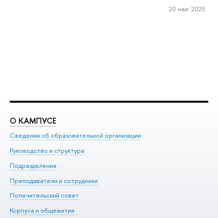
20 мая 2025
О КАМПУСЕ
О
Сведения об образовательной организации
Ме
Руководство и структура
Ме
Подразделения
До
Преподаватели и сотрудники
Ол
Попечительский совет
Пр
Корпуса и общежития
Пр