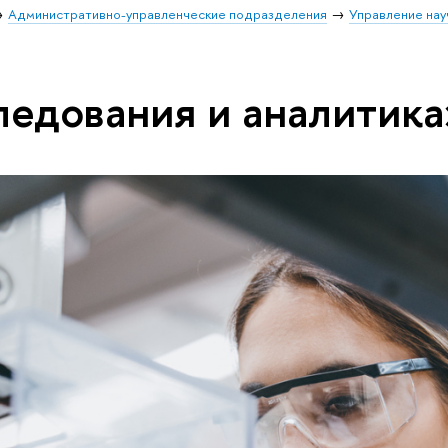
Административно-управленческие подразделения
Управление нау
ледования и аналитика