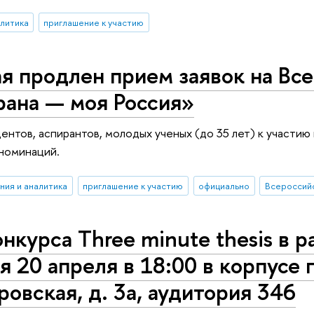
алитика
приглашение к участию
я продлен прием заявок на Вс
рана — моя Россия»
ентов, аспирантов, молодых ученых (до 35 лет) к участи
номинаций.
ния и аналитика
приглашение к участию
официально
Всероссийс
нкурса Three minute thesis в р
я 20 апреля в 18:00 в корпусе 
овская, д. 3а, аудитория 346