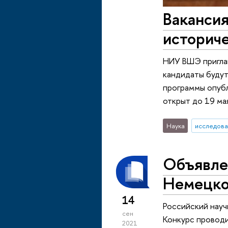
Вакансия
историч
НИУ ВШЭ пригла
кандидаты будут
программы опубл
открыт до 19 ма
Наука
исследова
Объявле
Немецко
14
Российский науч
сен
Конкурс провод
2021