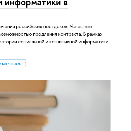
й информатики в
ечения российских постдоков. Успешные
возможностью продления контракта. В рамках
ратории социальной и когнитивной информатики.
Лаборатория социальной и когнитивной информатики