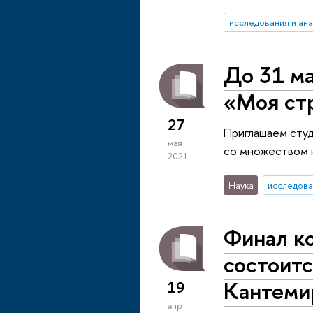
исследования и ан
До 31 ма
«Моя ст
27
Приглашаем студ
мая
со множеством 
2021
Наука
исследова
Финал ко
состоитс
Кантемир
19
апр