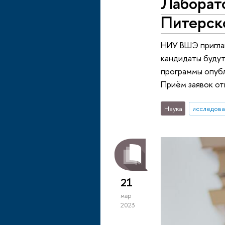
Лаборат
Питерск
НИУ ВШЭ пригла
кандидаты будут
программы опубл
Приём заявок от
Наука
исследова
21
мар
2023