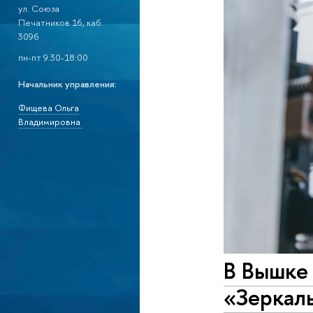
ул. Союза
Печатников 16, каб.
309б
пн-пт 9:30-18:00
Начальник управления:
Фищева Ольга
Владимировна
В Вышке 
«Зеркал