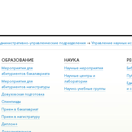
дминистративно-управленческие подразделения
→
Управление научных и
ОБРАЗОВАНИЕ
НАУКА
Р
Мероприятия для
Научные мероприятия
Би
абитуриентов бакалавриата
Научные центры и
Пу
Мероприятия для
лаборатории
Ед
абитуриентов магистратуры
Научно-учебные группы
и 
Довузовская подготовка
Олимпиады
Прием в бакалавриат
Прием в магистратуру
Диплом+
Дополнительное