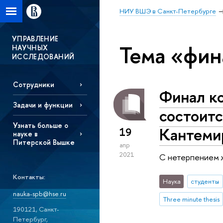
НИУ ВШЭ в Санкт-Петербурге
УПРАВЛЕНИЕ
Тема «фин
НАУЧНЫХ
ИССЛЕДОВАНИЙ
Сотрудники
Финал ко
Задачи и функции
состоитс
Узнать больше о
Кантемир
19
науке в
Питерской Вышке
апр
2021
С нетерпением ж
Контакты:
Наука
студенты
nauka-spb@hse.ru
Three minute thesis
190121, Санкт-
Петербург,