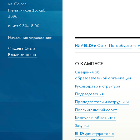
ул. Союза
Печатников 16, каб.
309б
пн-пт 9:30-18:00
Начальник управления:
НИУ ВШЭ в Санкт-Петербурге
→
А
Фищева Ольга
Владимировна
О КАМПУСЕ
Сведения об
образовательной организации
Руководство и структура
Подразделения
Преподаватели и сотрудники
Попечительский совет
Корпуса и общежития
Закупки
ВШЭ для студентов с
ограниченными