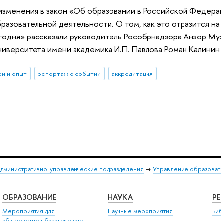
 изменения в закон «Об образовании в Российской Федера
разовательной деятельности. О том, как это отразится н
одня» рассказали руководитель Рособрнадзора Анзор Муз
иверситета имени академика И.П. Павлова Роман Калини
еи и опыт
репортаж о событии
аккредитация
дминистративно-управленческие подразделения
→
Управление образоват
ОБРАЗОВАНИЕ
НАУКА
Р
Мероприятия для
Научные мероприятия
Би
абитуриентов бакалавриата