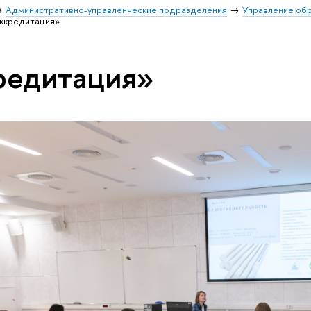
Административно-управленческие подразделения
Управление об
аккредитация»
редитация»