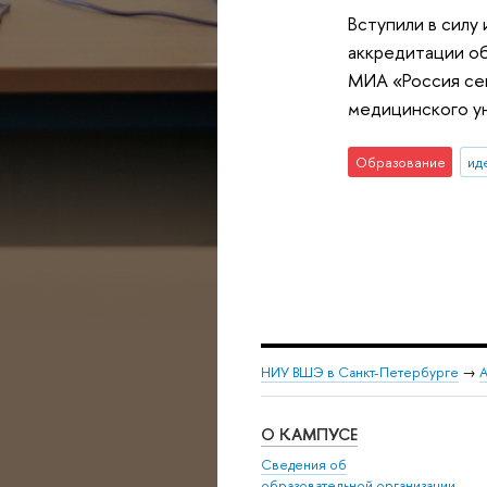
Вступили в силу
аккредитации об
МИА «Россия сег
медицинского ун
Образование
ид
НИУ ВШЭ в Санкт-Петербурге
→
А
О КАМПУСЕ
Сведения об
образовательной организации