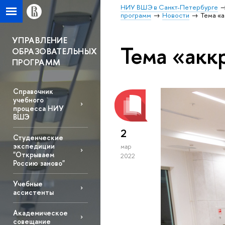
НИУ ВШЭ в Санкт-Петербурге
программ
Новости
Тема «
УПРАВЛЕНИЕ
Тема «акк
ОБРАЗОВАТЕЛЬНЫХ
ПРОГРАММ
Справочник
учебного
процесса НИУ
ВШЭ
2
Студенческие
экспедиции
мар
"Открываем
2022
Россию заново"
Учебные
ассистенты
Академическое
совещание