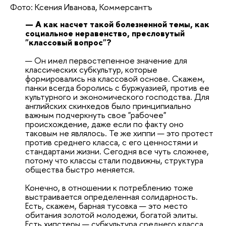
Фото: Ксения Иванова, Коммерсантъ
— А как насчет такой болезненной темы, как
социальное неравенство, пресловутый
"классовый вопрос"?
— Он имел первостепенное значение для
классических субкультур, которые
формировались на классовой основе. Скажем,
панки всегда боролись с буржуазией, против ее
культурного и экономического господства. Для
английских скинхедов было принципиально
важным подчеркнуть свое "рабочее"
происхождение, даже если по факту оно
таковым не являлось. Те же хиппи — это протест
против среднего класса, с его ценностями и
стандартами жизни. Сегодня все чуть сложнее,
потому что классы стали подвижны, структура
общества быстро меняется.
Конечно, в отношении к потреблению тоже
выстраивается определенная солидарность.
Есть, скажем, барная тусовка — это место
обитания золотой молодежи, богатой элиты.
Есть хипстеры — субкультура среднего класса.