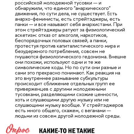
российской молодежной тусовки — и
обнаружили, что единого "анархического"
движения, по сути дела, не существует. Есть
анархо-феминисты, есть стрейтэджеры, есть
панки — и все называют себя анархистами. При
этом стрейтэджеры ратуют за физиологический
аскетизм: отказ от алкоголя, наркотиков,
беспорядочных половых связей, а панки,
протестуя против капиталистического мира и
безудержного потребления, совсем не
гнушаются физиологического гедонизма. Внешне
они похожи, используют одни и те же
символические коды. Но по сути они разные и
сами это прекрасно понимают. Как реакция на
это внутреннее размывание субкультуры
происходит сближение отдельных групп ее
приверженцев с другими молодежными
тусовками, разделяющими схожие ценности,
хоть и слушающими другую музыку или не
слушающими музыку вообще. У стрейтэджеров
есть много общего, скажем, с веганами —
людьми из совсем другой молодежной среды.