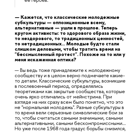
— Кажется, что классические молодежные
субкультуры — оппозиционные всему,
альтернативные — ушли в прошлое. Теперь
кругом активисты: то здорового образа жизни,
то нездорового, то традиционных ценностей,
то нетрадиционных... Молодые будто стали
слишком деловыми, чтобы тратить время на
"бессмысленный протест". Похоже на то или у
меня искаженная оптика?
— Вы ведь тоже принадлежите к молодежному
сообществу и в целом верно подмечаете какие-
то детали. Классические субкультуры, возникшие
в послевоенный период, определялись
теоретиками как закрытые сообщества, которые
очень ярко отличались от мейнстрима. При
взгляде на них сразу всем было понятно, что это
не "нормальная молодежь". Разные субкультуры в
то время вели серьезные символические бои за
то, чтобы считаться самыми значимыми, самыми
альтернативными, самыми бескомпромиссными...
Но уже после 1968 года градус борьбы снизился,