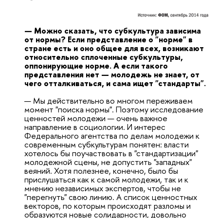
— Можно сказать, что субкультура зависима
от нормы? Если представление о "норме" в
стране есть и оно общее для всех, возникают
относительно сплоченные субкультуры,
оппонирующие норме. А если такого
представления нет — молодежь не знает, от
чего отталкиваться, и сама ищет "стандарты".
— Мы действительно во многом переживаем
момент "поиска нормы". Поэтому исследование
ценностей молодежи — очень важное
направление в социологии. И интерес
Федерального агентства по делам молодежи к
современным субкультурам понятен: власти
хотелось бы поучаствовать в "стандартизации"
молодежной сцены, не допустить "западных"
веяний. Хотя полезнее, конечно, было бы
прислушаться как к самой молодежи, так и к
мнению независимых экспертов, чтобы не
"перегнуть" свою линию. А список ценностных
векторов, по которым происходят разломы и
образуются новые солидарности, довольно