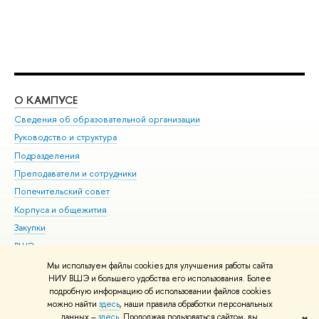
О КАМПУСЕ
ОБ
Сведения об образовательной организации
Мер
Руководство и структура
Мер
Подразделения
Дов
Преподаватели и сотрудники
Ол
Попечительский совет
При
Корпуса и общежития
При
Закупки
Ди
ВШЭ для студентов с ограниченными возможностями
До
здоровья и инвалидностью
Ас
Мы используем файлы cookies для улучшения работы сайта
Версия для слабовидящих
НИУ ВШЭ и большего удобства его использования. Более
Обр
подробную информацию об использовании файлов cookies
Единая платежная страница
можно найти
здесь
, наши правила обработки персональных
данных –
здесь
. Продолжая пользоваться сайтом, вы