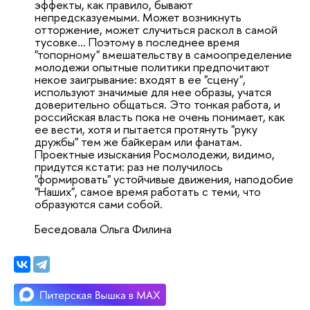
эффекты, как правило, бывают
непредсказуемыми. Может возникнуть
отторжение, может случиться раскол в самой
тусовке... Поэтому в последнее время
"топорному" вмешательству в самоопределение
молодежи опытные политики предпочитают
некое заигрывание: входят в ее "сцену",
используют значимые для нее образы, учатся
доверительно общаться. Это тонкая работа, и
российская власть пока не очень понимает, как
ее вести, хотя и пытается протянуть "руку
дружбы" тем же байкерам или фанатам.
Проектные изыскания Росмолодежи, видимо,
придутся кстати: раз не получилось
"формировать" устойчивые движения, наподобие
"Наших", самое время работать с теми, что
образуются сами собой.
Беседовала Ольга Филина
Подробнее:
http://www.k