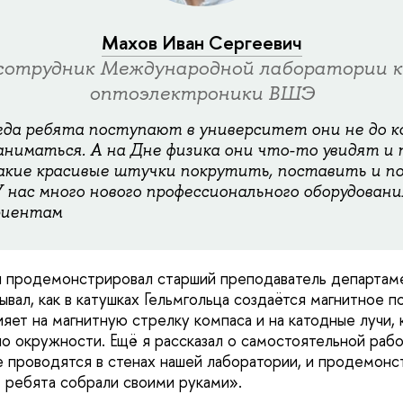
Махов Иван Сергеевич
сотрудник Международной лаборатории 
оптоэлектроники ВШЭ
гда ребята поступают в университет они не до 
аниматься. А на Дне физика они что-то увидят и
такие красивые штучки покрутить, поставить и 
 нас много нового профессионального оборудования
риентам
и продемонстрировал старший преподаватель департам
ывал, как в катушках Гельмгольца создаётся магнитное по
ияет на магнитную стрелку компаса и на катодные лучи,
по окружности. Ещё я рассказал о самостоятельной рабо
е проводятся в стенах нашей лаборатории, и продемонс
е ребята собрали своими руками».