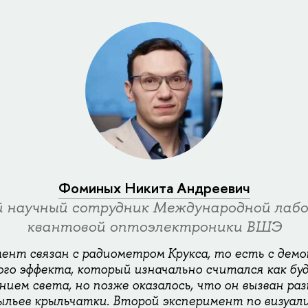
Фоминых Никита Андреевич
 научный сотрудник Международной лаб
квантовой оптоэлектроники ВШЭ
ент связан с радиометром Крукса, то есть с дем
го эффекта, который изначально считался как бу
ием света, но позже оказалось, что он вызван раз
льев крыльчатки. Второй эксперимент по визуализ