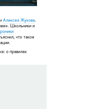
ки
Алексея Жукова
.
ове». Школьники и
троники
яснил, что такое
ации.
е: о правилах