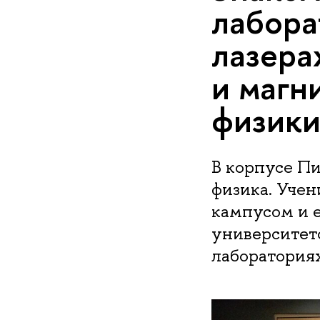
лабора
лазера
и магн
физик
В корпусе П
физика. Учен
кампусом и 
университет
лабораториях