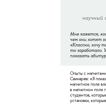
научный 
Мне кажется, ко
чем они хотят з
«Классно, хочу 
то заработало. У
показать абиту
Опыты с магнитам
Свинарёв: «Я показ
магнитное поле вл
в магнитном поле 
студентов, которы
установки, которы