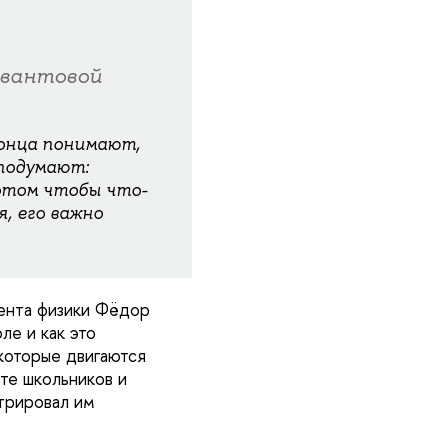
квантовой
конца понимают,
 подумают:
потом чтобы что-
, его важно
ента физики Фёдор
ле и как это
 которые двигаются
те школьников и
трировал им