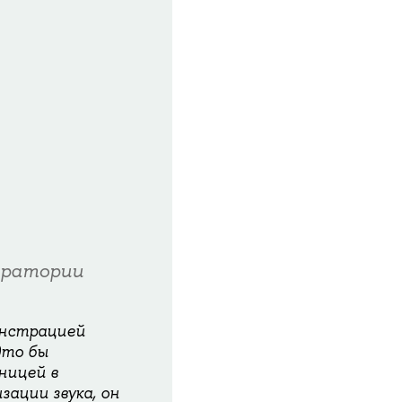
оратории
онстрацией
дто бы
ницей в
ации звука, он