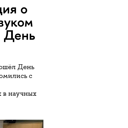
ция о
звуком
я День
рошёл День
комились с
 в научных