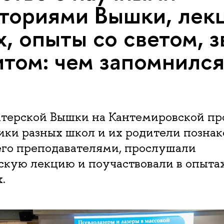
ториями Вышки, лек
х, опыты со светом, 
итом: чем запомнилс
и
итерской Вышки на Кантемировской п
ики разных школ и их родители позна
его преподавателями, прослушали
скую лекцию и поучаствовали в опытах
.