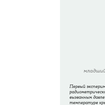
младший
Первый эксперим
радиометрическо
вызванным давлен
температуре кры