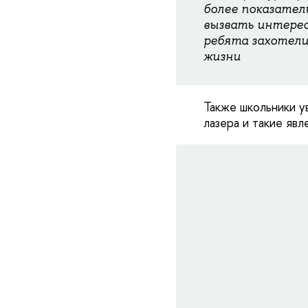
более показатель
вызвать интерес
ребята захотели
жизни
Также школьники у
лазера и такие явл