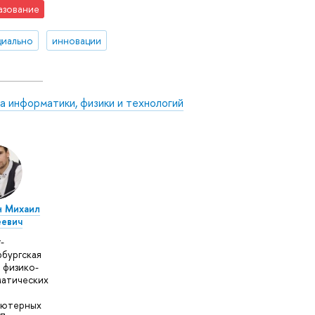
азование
иально
инновации
а информатики, физики и технологий
н Михаил
еевич
-
бургская
 физико-
атических
ьютерных