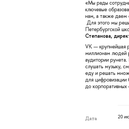
«Мы рады сотрудн
ключевые образова
нам, а также даем
Для этого мы реши
Петербургской шко
Степанова, дирек
VK — крупнейшая р
миллионам людей р
аудитории рунета.
слушать музыку, см
еду и решать множ
для цифровизации 
до корпоративных 
20 ию
Дата