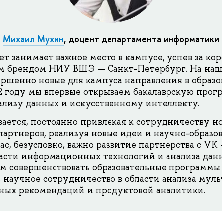
Михаил Мухин
,
доцент департамента информатики
ет занимает важное место в кампусе, успев за ко
ым брендом НИУ ВШЭ — Санкт-Петербург. На наш
ершенно новые для кампуса направления в образо
2 году мы впервые открываем бакалаврскую прог
лизу данных и искусственному интеллекту.
вается, постоянно привлекая к сотрудничеству н
партнеров, реализуя новые идеи и научно-образо
ас, безусловно, важно развитие партнерства с VK
асти информационных технологий и анализа данн
 совершенствовать образовательные программы ф
 научное сотрудничество в области анализа мул
ных рекомендаций и продуктовой аналитики.