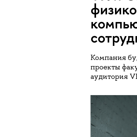
физико
компью
сотруд
Компания бу
проекты факу
аудитория V