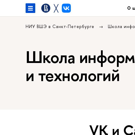
╳
О 
НИУ ВШЭ в Санкт-Петербурге
Школа инфо
Школа информа
и технологий
VK и С