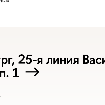
 Декан
г, 25-я линия Вас
п. 1
У