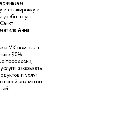
держиваем
у и стажировку к
 учебы в вузе.
Санкт-
тметила
Анна
висы VK помогают
ольше 90%
ые профессии,
услуги, заказывать
одуктов и услуг
ктивной аналитики
тий.