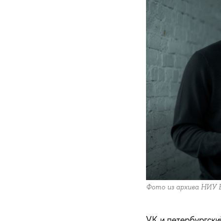
Фото из архива НИУ
VK и петербургски