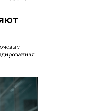
яют
лючевые
ендированная