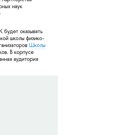
рных наук
-
K будет оказывать
кой школы физико-
ганизаторов
Школы
ов. В корпусе
ванная аудитория