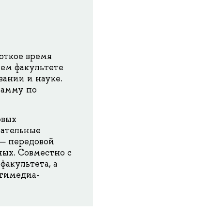
роткое время
ем факультете
вании и науке.
рамму по
овых
вательные
 — передовой
ых. Совместно с
акультета, а
ьтимедиа-