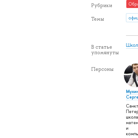
Обр
Рубрики
офиц
Темы
Школ
В статье
упомянуты
Персоны
Мухи
Серг
Санкт
Петер
школа
матем
и
комп