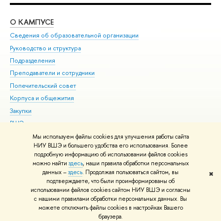
О КАМПУСЕ
ОБ
Сведения об образовательной организации
Мер
Руководство и структура
Мер
Подразделения
Дов
Преподаватели и сотрудники
Ол
Попечительский совет
При
Корпуса и общежития
При
Закупки
Ди
ВШЭ для студентов с ограниченными возможностями
До
здоровья и инвалидностью
Ас
Мы используем файлы cookies для улучшения работы сайта
Версия для слабовидящих
НИУ ВШЭ и большего удобства его использования. Более
Обр
подробную информацию об использовании файлов cookies
Единая платежная страница
можно найти
здесь
, наши правила обработки персональных
данных –
здесь
. Продолжая пользоваться сайтом, вы
✖
Редактору
подтверждаете, что были проинформированы об
© НИУ ВШЭ 1993–2026
Адреса и контакты
Условия использования
использовании файлов cookies сайтом НИУ ВШЭ и согласны
с нашими правилами обработки персональных данных. Вы
материалов
Политика конфиденциальности
Карта сайта
можете отключить файлы cookies в настройках Вашего
Шрифты HSE Sans и HSE Slab разработаны в
Школе дизайна НИУ ВШЭ
браузера.