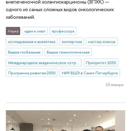
внепеченочной холангиокарциномы (ВПХК) —
одного из самых сложных видов онкологических
заболеваний.
Наука
идеи и опыт
профессора
исследования и аналитика
экспертиза
мастер-классы
Вышка глобальная
Вышка технологическая
Международное академическое сотрудничество
Приоритет 2030
Программа развития 2030
НИУ ВШЭ в Санкт-Петербурге
13 января