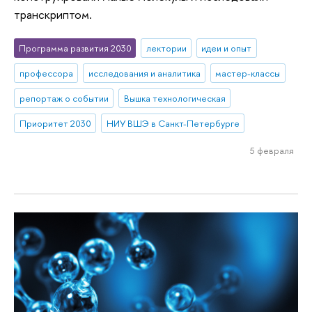
транскриптом.
Программа развития 2030
лектории
идеи и опыт
профессора
исследования и аналитика
мастер-классы
репортаж о событии
Вышка технологическая
Приоритет 2030
НИУ ВШЭ в Санкт-Петербурге
5 февраля