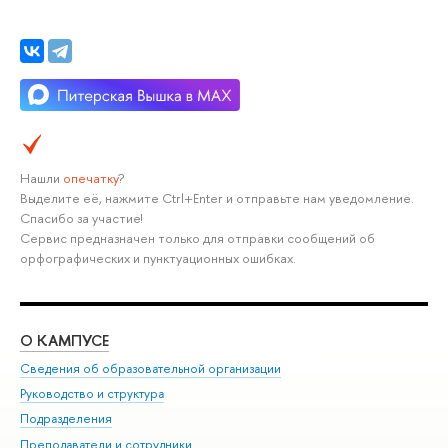
Нашли
опечатку
?
Выделите её, нажмите Ctrl+Enter и отправьте нам уведомление.
Спасибо за участие!
Сервис предназначен только для отправки сообщений об
орфографических и пунктуационных ошибках.
О КАМПУСЕ
ОБ
Сведения об образовательной организации
Мер
Руководство и структура
Мер
Подразделения
Дов
Преподаватели и сотрудники
Ол