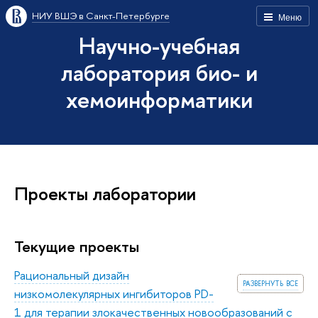
НИУ ВШЭ в Санкт-Петербурге
Меню
Научно-учебная
лаборатория био- и
хемоинформатики
Проекты лаборатории
Текущие проекты
Рациональный дизайн
развернуть все
низкомолекулярных ингибиторов PD-
1 для терапии злокачественных новообразований с