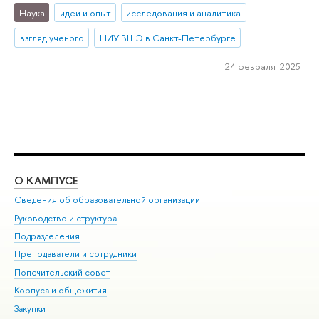
Наука
идеи и опыт
исследования и аналитика
взгляд ученого
НИУ ВШЭ в Санкт-Петербурге
24 февраля 2025
О КАМПУСЕ
ОБ
Сведения об образовательной организации
Мер
Руководство и структура
Мер
Подразделения
Дов
Преподаватели и сотрудники
Ол
Попечительский совет
При
Корпуса и общежития
При
Закупки
Ди