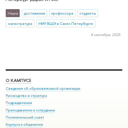
Наука
достижения
профессора
студенты
магистратура
НИУ ВШЭ в Санкт-Петербурге
4 сентября 2025
О КАМПУСЕ
ОБ
Сведения об образовательной организации
Мер
Руководство и структура
Мер
Подразделения
Дов
Преподаватели и сотрудники
Ол
Попечительский совет
При
Корпуса и общежития
При