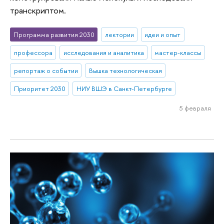
транскриптом.
Программа развития 2030
лектории
идеи и опыт
профессора
исследования и аналитика
мастер-классы
репортаж о событии
Вышка технологическая
Приоритет 2030
НИУ ВШЭ в Санкт-Петербурге
5 февраля