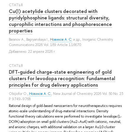
СТАТЬЯ
Cu(I) acetylide clusters decorated with
pyridylphosphine ligands: structural diversity,
cuprophilic interactions and phosphorescence
properties
Baranov A.
,
Bagryanskaya I.
,
Новиков А. С.
и др.
, Inorganic Chemistry
Communications 2026 Vol. 189 Article 116670
Добавлено: 22 апреля 2026 г.
СТАТЬЯ
DFT-guided charge-state engineering of gold
clusters for levodopa recognition: fundamental
principles for drug delivery applications
Obijiofor O.
,
Новиков А. С.
, New Journal of Chemistry 2026 Vol. 50 No. 23
P. 9749–9768
Rational design of gold-based nanocarriers for neurotherapeutics requires
atomic-scale understanding of drug-material interactions. Density
functional theory calculations were performed to investigate levodopa (L-
DOPA) adsorption on small gold clusters (Au2–Au4) with cationic, neutral,
and anionic charges, with additional validation on a larger Au10 cluster