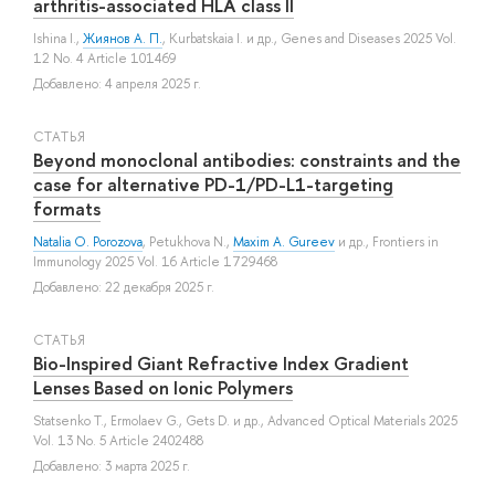
arthritis-associated HLA class II
Ishina I.
,
Жиянов А. П.
,
Kurbatskaia I.
и др.
, Genes and Diseases 2025 Vol.
12 No. 4 Article 101469
Добавлено: 4 апреля 2025 г.
СТАТЬЯ
Beyond monoclonal antibodies: constraints and the
case for alternative PD-1/PD-L1-targeting
formats
Natalia O. Porozova
,
Petukhova N.
,
Maxim A. Gureev
и др.
, Frontiers in
Immunology 2025 Vol. 16 Article 1729468
Добавлено: 22 декабря 2025 г.
СТАТЬЯ
Bio-Inspired Giant Refractive Index Gradient
Lenses Based on Ionic Polymers
Statsenko T.
,
Ermolaev G.
,
Gets D.
и др.
, Advanced Optical Materials 2025
Vol. 13 No. 5 Article 2402488
Добавлено: 3 марта 2025 г.