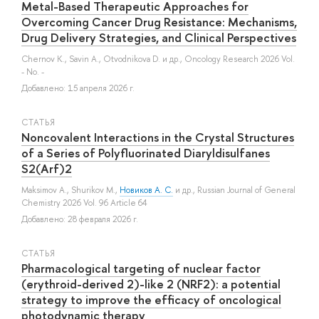
Metal-Based Therapeutic Approaches for
Overcoming Cancer Drug Resistance: Mechanisms,
Drug Delivery Strategies, and Clinical Perspectives
Chernov K.
,
Savin A.
,
Otvodnikova D.
и др.
, Oncology Research 2026 Vol.
- No. -
Добавлено: 15 апреля 2026 г.
СТАТЬЯ
Noncovalent Interactions in the Crystal Structures
of a Series of Polyfluorinated Diaryldisulfanes
S2(Arf)2
Maksimov A.
,
Shurikov M.
,
Новиков А. С.
и др.
, Russian Journal of General
Chemistry 2026 Vol. 96 Article 64
Добавлено: 28 февраля 2026 г.
СТАТЬЯ
Pharmacological targeting of nuclear factor
(erythroid-derived 2)-like 2 (NRF2): a potential
strategy to improve the efficacy of oncological
photodynamic therapy