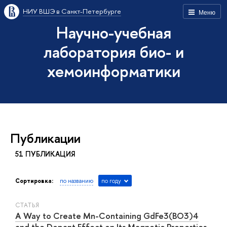
НИУ ВШЭ в Санкт-Петербурге
Меню
Научно-учебная
лаборатория био- и
хемоинформатики
Публикации
51 ПУБЛИКАЦИЯ
Сортировка:
по названию
по году
СТАТЬЯ
A Way to Create Mn-Containing GdFe3(BO3)4
and the Dopant Effect on Its Magnetic Properties