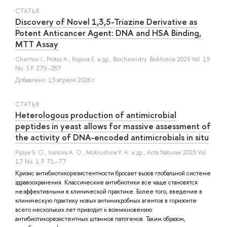
СТАТЬЯ
Discovery of Novel 1,3,5-Triazine Derivative as
Potent Anticancer Agent: DNA and HSA Binding,
MTT Assay
Chernov I.
,
Protas A.
,
Popova E.
и др.
, Biochemistry. Biokhimiia 2025 Vol. 19
No. 3 P. 279–287
Добавлено: 15 апреля 2026 г.
СТАТЬЯ
Heterologous production of antimicrobial
peptides in yeast allows for massive assessment of
the activity of DNA-encoded antimicrobials in situ
Pipiya S. O.
,
Ivanova A. O.
,
Mokrushina Y. A.
и др.
, Acta Naturae 2025 Vol.
17 No. 1 P. 71–77
Кризис антибиотикорезистентности бросает вызов глобальной системе
здравоохранения. Классические антибиотики все чаще становятся
неэффективными в клинической практике. Более того, введение в
клиническую практику новых антимикробных агентов в горизонте
всего нескольких лет приводит к возникновению
антибиотикорезистентных штаммов патогенов. Таким образом,