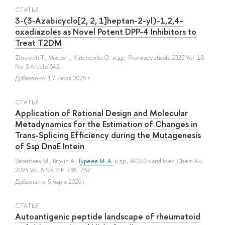
СТАТЬЯ
3-(3-Azabicyclo[2, 2, 1]heptan-2-yl)-1,2,4-
oxadiazoles as Novel Potent DPP-4 Inhibitors to
Treat T2DM
Zinevich T.
,
Maslov I.
,
Kirichenko O.
и др.
, Pharmaceuticals 2025 Vol. 18
No. 5 Article 642
Добавлено: 17 июля 2025 г.
СТАТЬЯ
Application of Rational Design and Molecular
Metadynamics for the Estimation of Changes in
Trans-Splicing Efficiency during the Mutagenesis
of Ssp DnaE Intein
Sabantsev M.
,
Brovin A.
,
Гуреев М. А.
и др.
, ACS Bio and Med Chem Au
2025 Vol. 5 No. 4 P. 738–752
Добавлено: 5 марта 2026 г.
СТАТЬЯ
Autoantigenic peptide landscape of rheumatoid