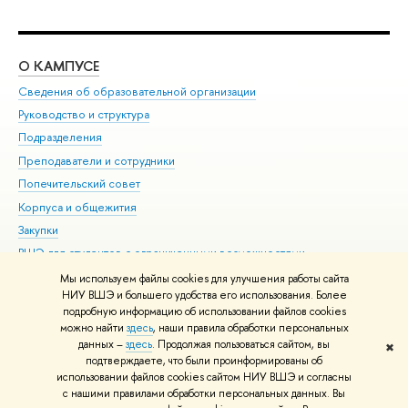
О КАМПУСЕ
ОБ
Сведения об образовательной организации
Мер
Руководство и структура
Мер
Подразделения
Дов
Преподаватели и сотрудники
Ол
Попечительский совет
При
Корпуса и общежития
При
Закупки
Ди
ВШЭ для студентов с ограниченными возможностями
До
здоровья и инвалидностью
Ас
Мы используем файлы cookies для улучшения работы сайта
Версия для слабовидящих
НИУ ВШЭ и большего удобства его использования. Более
Обр
подробную информацию об использовании файлов cookies
Единая платежная страница
можно найти
здесь
, наши правила обработки персональных
данных –
здесь
. Продолжая пользоваться сайтом, вы
✖
Редактору
подтверждаете, что были проинформированы об
© НИУ ВШЭ 1993–2026
Адреса и контакты
Условия использования
использовании файлов cookies сайтом НИУ ВШЭ и согласны
с нашими правилами обработки персональных данных. Вы
материалов
Политика конфиденциальности
Карта сайта