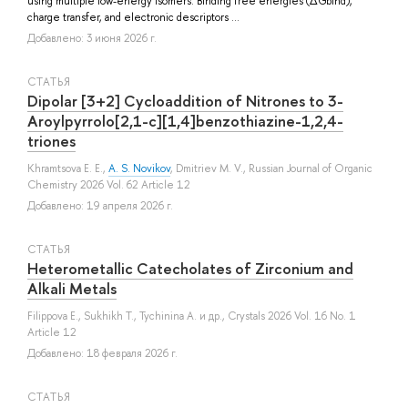
using multiple low-energy isomers. Binding free energies (ΔGbind),
charge transfer, and electronic descriptors ...
Добавлено: 3 июня 2026 г.
СТАТЬЯ
Dipolar [3+2] Cycloaddition of Nitrones to 3-
Aroylpyrrolo[2,1-c][1,4]benzothiazine-1,2,4-
triones
Khramtsova E. E.
,
A. S. Novikov
,
Dmitriev M. V.
, Russian Journal of Organic
Chemistry 2026 Vol. 62 Article 12
Добавлено: 19 апреля 2026 г.
СТАТЬЯ
Heterometallic Catecholates of Zirconium and
Alkali Metals
Filippova E.
,
Sukhikh T.
,
Tychinina A.
и др.
, Crystals 2026 Vol. 16 No. 1
Article 12
Добавлено: 18 февраля 2026 г.
СТАТЬЯ