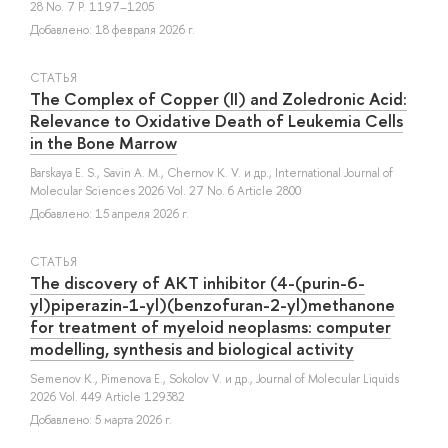
28 No. 7 P. 1197–1205
Добавлено: 18 февраля 2026 г.
СТАТЬЯ
The Complex of Copper (II) and Zoledronic Acid:
Relevance to Oxidative Death of Leukemia Cells
in the Bone Marrow
Barskaya E. S.
,
Savin A. M.
,
Chernov K. V.
и др.
, International Journal of
Molecular Sciences 2026 Vol. 27 No. 6 Article 2800
Добавлено: 15 апреля 2026 г.
СТАТЬЯ
The discovery of AKT inhibitor (4-(purin-6-
yl)piperazin-1-yl)(benzofuran-2-yl)methanone
for treatment of myeloid neoplasms: computer
modelling, synthesis and biological activity
Semenov K.
,
Pimenova E.
,
Sokolov V.
и др.
, Journal of Molecular Liquids
2026 Vol. 449 Article 129382
Добавлено: 5 марта 2026 г.