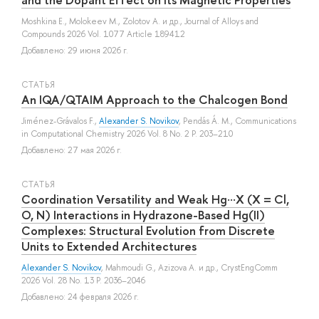
Moshkina E.
,
Molokeev M.
,
Zolotov A.
и др.
, Journal of Alloys and
Compounds 2026 Vol. 1077 Article 189412
Добавлено: 29 июня 2026 г.
СТАТЬЯ
An IQA/QTAIM Approach to the Chalcogen Bond
Jiménez-Grávalos F.
,
Alexander S. Novikov
,
Pendás Á. M.
, Communications
in Computational Chemistry 2026 Vol. 8 No. 2 P. 203–210
Добавлено: 27 мая 2026 г.
СТАТЬЯ
Coordination Versatility and Weak Hg···X (X = Cl,
O, N) Interactions in Hydrazone-Based Hg(II)
Complexes: Structural Evolution from Discrete
Units to Extended Architectures
Alexander S. Novikov
,
Mahmoudi G.
,
Azizova A.
и др.
, CrystEngComm
2026 Vol. 28 No. 13 P. 2036–2046
Добавлено: 24 февраля 2026 г.