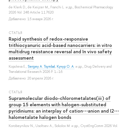
de Klerk D.
,
de Keijzer M.
,
Franchi L.
и др.
, Biochemical Pharmacology
2026 Vol. 248 Article 117620
Добавлено: 15 января 2026 г.
СТАТЬЯ
Rapid synthesis of redox-responsive
trithiocyanuric acid-based nanocarriers: in vitro
multidrug resistance reversal and In vivo safety
assessment
Kopoleva E.
,
Sergey A. Tsymbal
,
Кучур О. А.
и др.
, Drug Delivery and
Translational Research 2026 P. 1–16
Добавлено: 20 апреля 2026 г.
СТАТЬЯ
Supramolecular diiodo-chlorometalates(iii) of
group 15 elements with halogen-substituted
pyridiniums: an interplay of cation⋯anion and I2⋯
halometalate halogen bonds
Korobeynikov N.
,
Usoltsev A.
,
Sokolov M.
и др.
, CrystEngComm 2026 Vol.