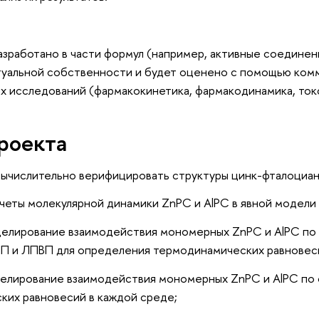
разработано в части формул (например, активные соединен
туальной собственности и будет оценено с помощью ком
 исследований (фармакокинетика, фармакодинамика, ток
роекта
вычислительно верифицировать структуры цинк-фталоциан
четы молекулярной динамики ZnPC и AlPC в явной модели
елирование взаимодействия мономерных ZnPC и AlPC по 
П и ЛПВП для определения термодинамических равновеси
делирование взаимодействия мономерных ZnPC и AlPC по 
ких равновесий в каждой среде;