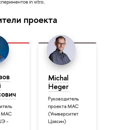
периментов in vitro.
ители проекта
зов
Michal
й
Heger
сович
Руководитель
итель
проекта МАС
а МАС
(Университет
ШЭ -
Цзясин)