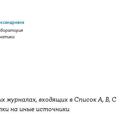
ександровна
лаборатория
матики:
х журналах, входящих в Список А, B, C
лки на иные источники