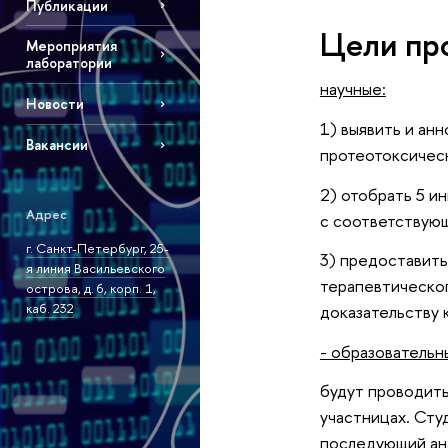
Публикации
Цели пр
Мероприятия
лаборатории
научные:
Новости
1) выявить и ан
Вакансии
протеотоксичес
2) отобрать 5 и
Адрес
с соответствую
г. Санкт-Петербург, 25-
3) предоставить
я линия Васильевского
терапевтическог
острова, д. 6, корп. 1,
каб. 232
доказательству 
- образовательн
будут проводит
участницах. Сту
последующий ана