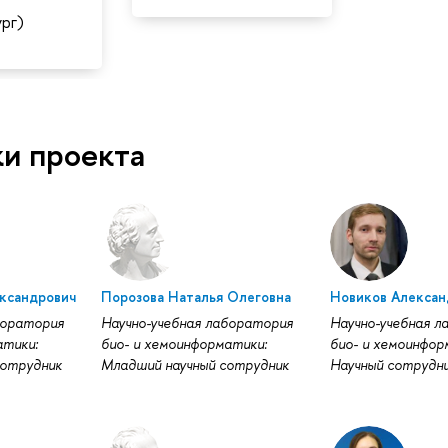
рг)
ки проекта
ександрович
Порозова Наталья Олеговна
Новиков Алексан
боратория
Научно-учебная лаборатория
Научно-учебная 
атики:
био- и хемоинформатики:
био- и хемоинфор
сотрудник
Младший научный сотрудник
Научный сотрудн