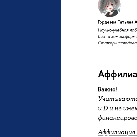
Гордеева Татьяна 
Научно-учебная ла
био- и хемоинформ
Стажер-исследова
Аффилиа
Важно!
Учитываются 
и D и не им
финансирова
Аффилиация 