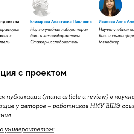
Андреевна
Елизарова Анастасия Павловна
Иванова Анна Ал
боратория
Научно-учебная лаборатория
Научно-учебная 
атики:
био- и хемоинформатики:
био- и хемоинфор
тель
Стажер-исследователь
Менеджер
ция с проектом
публикации (типа article и review) в научны
еющие у авторов – работников НИУ ВШЭ ссы
ния.
с университетом: