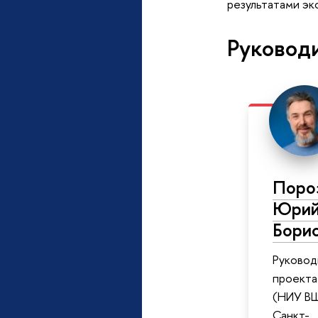
результатами экс
Руковод
Поро
Юри
Бори
Руковод
проект
(НИУ В
Санкт-