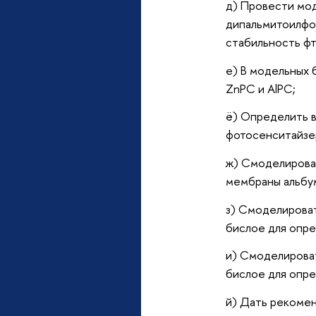
д) Провести мо
дипальмитоилфо
стабильность фт
е) В модельных 
ZnPC и AlPC;
ё) Определить в
фотосенситайзер
ж) Смоделироват
мембраны альбу
з) Смоделироват
бислое для опр
и) Смоделироват
бислое для опр
й) Дать рекомен