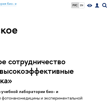
рия био- и
РУС
EN
кое
е сотрудничество
 высокоэффективные
ака»
-учебной лаборатории био- и
и фотонаномедицины и экспериментальной