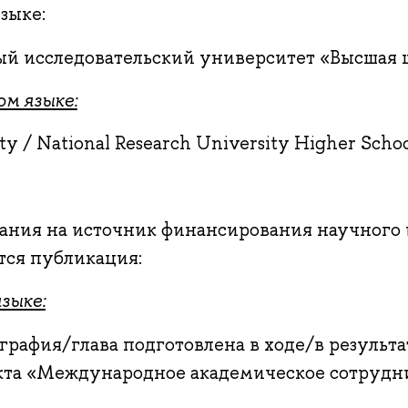
зыке:
й исследовательский университет «Высшая 
м языке:
ty / National Research University Higher Schoo
ания на источник финансирования научного и
тся публикация:
зыке:
графия/глава подготовлена в ходе/в результ
кта «Международное академическое сотруд