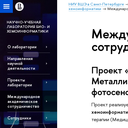
НИУ ВШЭ в Санкт-Петербурге
хемоинформатики
Междунаро
НАУЧНО-УЧЕБНАЯ
ЛАБОРАТОРИЯ БИО- И
Между
ХЕМОИНФОРМАТИКИ
сотру
О лаборатории
Направления
научной
Проект 
деятельности
Металли
Проекты
лаборатории
фотосен
Международное
академическое
Проект реализуе
сотрудничество
хемоинформати
Сотрудники
терапии (Медици