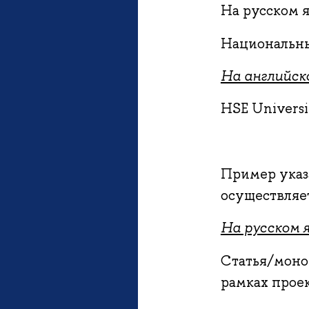
На русском я
Национальны
На английско
HSE Universi
Пример указ
осуществляе
На русском я
Статья/моно
рамках прое