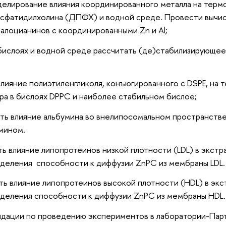
делирование влияния координированного металла на терм
сфатидилхолина (ДПФХ) и водной среде. Провести вычи
алоцианинов с координированными Zn и Al;
бислоях и водной среде рассчитать (де)стабилизирующее
лияние полиэтиленгликоля, конъюгированного с DSPE, на
а в бислоях DPPC и наиболее стабильном бислое;
ь влияние альбумина во внелипосомальном пространстве 
мином.
ь влияние липопротеинов низкой плотности (LDL) в экст
еделения способности к диффузии ZnPC из мембраны LDL.
ь влияние липопротеинов высокой плотности (HDL) в эк
еделения способности к диффузии ZnPC из мембраны HDL.
дации по проведению экспериментов в лаборатории-Парт