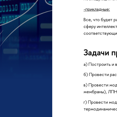
-прикладные:
Все, что будет 
сферу интеллек
соответствующих
Задачи п
а) Построить и 
б) Провести рас
в) Провести мод
мембраны), ЛПН
г) Провести мо
термодинамичес