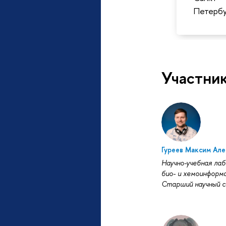
Петербу
Участни
Гуреев Максим Ал
Научно-учебная ла
био- и хемоинформ
Старший научный 