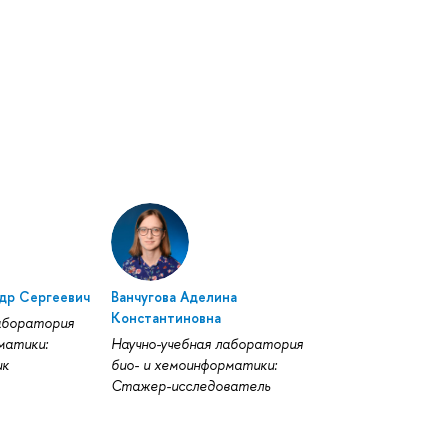
др Сергеевич
Ванчугова Аделина
Константиновна
лаборатория
матики:
Научно-учебная лаборатория
ик
био- и хемоинформатики:
Стажер-исследователь