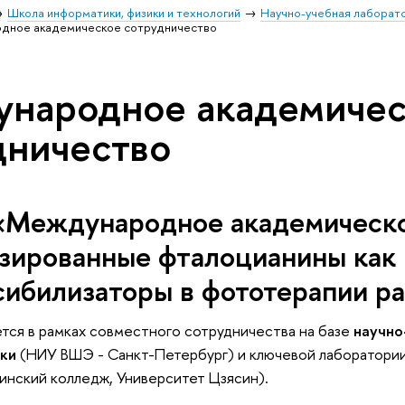
Школа информатики, физики и технологий
Научно-учебная лаборато
дное академическое сотрудничество
народное академичес
дничество
«Международное академическо
зированные фталоцианины как
сибилизаторы в фототерапии р
тся в рамках совместного сотрудничества на базе
научно
ки
(НИУ ВШЭ - Санкт-Петербург) и ключевой лаборатори
нский колледж, Университет Цзясин).