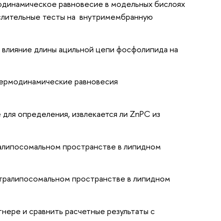
одинамическое равновесие в модельных бислоях
слительные тесты на внутримембранную
 влияние длины ацильной цепи фосфолипида на
 термодинамические равновесия
для определения, извлекается ли ZnPC из
ралипосомальном пространстве в липидном
стралипосомальном пространстве в липидном
нере и сравнить расчетные результаты с