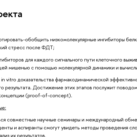
оекта
нотировать-обобщить низкомолекулярные ингибиторы бел
кий стресс после ФДТ;
нгибиторов для каждого сигнального пути клеточного выж
щей мишенью с помощью молекулярной динамики и вычисл
 in vitro доказательства фармакодинамической эффективн
о результата. Достижение этих этапов послужит поводом 
концепции (proof-of-concept).
ые:
ься совместные научные семинары и международный обмен
денты и аспиранты смогут увидеть методы проведения сл
лиз их результатов.