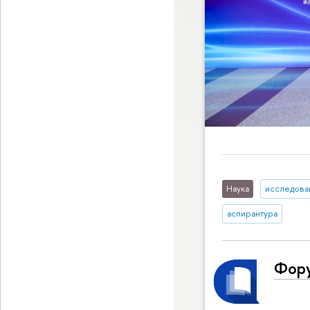
Наука
исследован
аспирантура
Фору