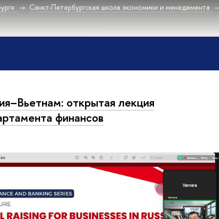
урге
Санкт-Петербургская школа экономики и менеджмента
ия–Вьетнам: открытая лекция
ртамента финансов