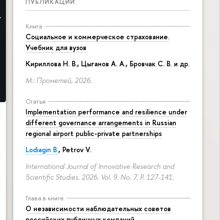
ПУБЛИКАЦИИ
Книга
Социальное и коммерческое страхование.
Учебник для вузов
Кириллова Н. В., Цыганов А. А., Бровчак С. В. и др.
М.: Прометей, 2026.
Статья
Implementation performance and resilience under
different governance arrangements in Russian
regional airport public-private partnerships
Lodiagin B.
, Petrov V.
International Journal of Innovative Research and
Scientific Studies. 2026. Vol. 9. No. 7.
P. 127-141.
Глава в книге
О независимости наблюдательных советов
российских публичных компаний