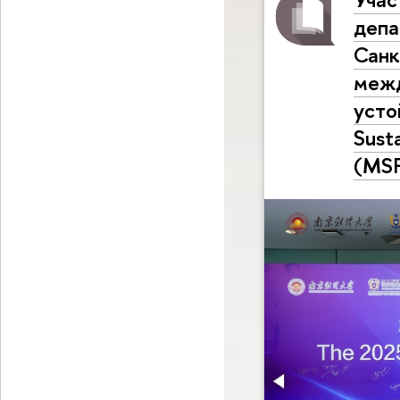
деп
Санк
межд
усто
Sust
(MS