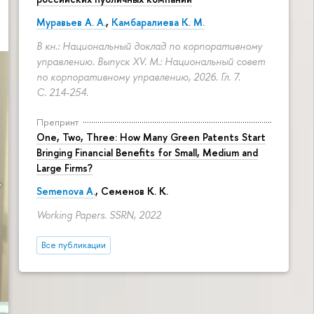
Муравьев А. А.
,
Камбаралиева К. М.
В кн.: Национальный доклад по корпоративному
управлению. Выпуск XV. М.: Национальный совет
по корпоративному управлению, 2026. Гл. 7.
С. 214-254.
Препринт
One, Two, Three: How Many Green Patents Start
Bringing Financial Benefits for Small, Medium and
Large Firms?
Semenova A.
, Семенов К. К.
Working Papers. SSRN, 2022
Все публикации