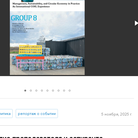
литика
репортаж о событии
5 ноября, 2025 г.
тие преподавателя и аспиранта