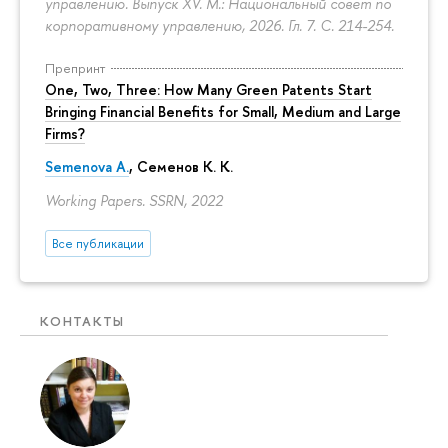
управлению. Выпуск XV. М.: Национальный совет по
корпоративному управлению, 2026. Гл. 7.
С. 214-254.
Препринт
One, Two, Three: How Many Green Patents Start
Bringing Financial Benefits for Small, Medium and Large
Firms?
Semenova A.
, Семенов К. К.
Working Papers. SSRN, 2022
Все публикации
КОНТАКТЫ