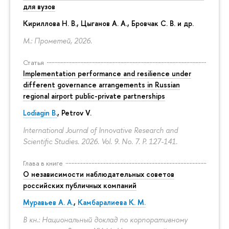
для вузов
Кириллова Н. В., Цыганов А. А., Бровчак С. В. и др.
М.: Прометей, 2026.
Статья
Implementation performance and resilience under
different governance arrangements in Russian
regional airport public-private partnerships
Lodiagin B.
, Petrov V.
International Journal of Innovative Research and
Scientific Studies. 2026. Vol. 9. No. 7.
P. 127-141.
Глава в книге
О независимости наблюдательных советов
российских публичных компаний
Муравьев А. А.
,
Камбаралиева К. М.
В кн.: Национальный доклад по корпоративному