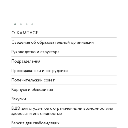
О КАМПУСЕ
ОБР
Сведения об образовательной организации
Мероп
Руководство и структура
Мероп
Подразделения
Довуз
Преподаватели и сотрудники
Олим
Попечительский совет
Прием
Корпуса и общежития
Прием
Закупки
Дипл
ВШЭ для студентов с ограниченными возможностями
Допол
здоровья и инвалидностью
Аспир
Версия для слабовидящих
Обрат