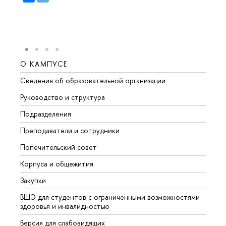
О КАМПУСЕ
ОБР
Сведения об образовательной организации
Мероп
Руководство и структура
Мероп
Подразделения
Довуз
Преподаватели и сотрудники
Олим
Попечительский совет
Прием
Корпуса и общежития
Прием
Закупки
Дипл
ВШЭ для студентов с ограниченными возможностями
Допол
здоровья и инвалидностью
Аспир
Версия для слабовидящих