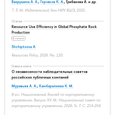
Вахрушина А. А.
,
Горчаков К. А.
, Грибанова А. и др.
Т. 3. М.: Издательский дом НИУ ВШЭ, 2025.
Статья
Resource Use Efficiency in Global Phosphate Rock
Production
В печати
Shchiptsova A.
Resources Policy. 2026. No. 120.
Глава в книге
О независимости наблюдательных советов
российских публичных компаний
Муравьев А. А.
,
Камбаралиева К. М.
В кн.: Национальный доклад по корпоративному
управлению. Выпуск XV. М.: Национальный совет по
корпоративному управлению, 2026. Гл. 7.
С. 214-254.