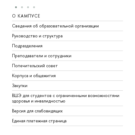
О КАМПУСЕ
ОБР
Сведения об образовательной организации
Мероп
Руководство и структура
Мероп
Подразделения
Довуз
Преподаватели и сотрудники
Олим
Попечительский совет
Прием
Корпуса и общежития
Прием
Закупки
Дипл
ВШЭ для студентов с ограниченными возможностями
Допол
здоровья и инвалидностью
Аспир
Версия для слабовидящих
Обрат
Единая платежная страница