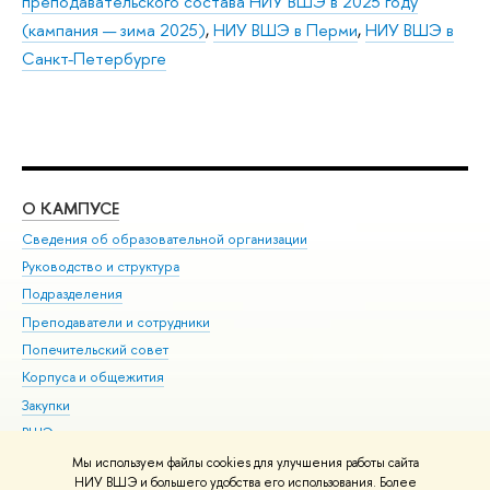
преподавательского состава НИУ ВШЭ в 2025 году
(кампания — зима 2025)
,
НИУ ВШЭ в Перми
,
НИУ ВШЭ в
Санкт-Петербурге
О КАМПУСЕ
ОБ
Сведения об образовательной организации
Мер
Руководство и структура
Мер
Подразделения
Дов
Преподаватели и сотрудники
Ол
Попечительский совет
При
Корпуса и общежития
При
Закупки
Ди
ВШЭ для студентов с ограниченными возможностями
До
здоровья и инвалидностью
Ас
Мы используем файлы cookies для улучшения работы сайта
Версия для слабовидящих
НИУ ВШЭ и большего удобства его использования. Более
Обр