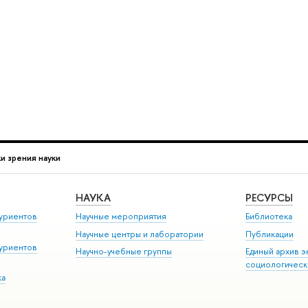
ки зрения науки
НАУКА
РЕСУРСЫ
уриентов
Научные мероприятия
Библиотека
Научные центры и лаборатории
Публикации
уриентов
Научно-учебные группы
Единый архив э
социологическ
ка