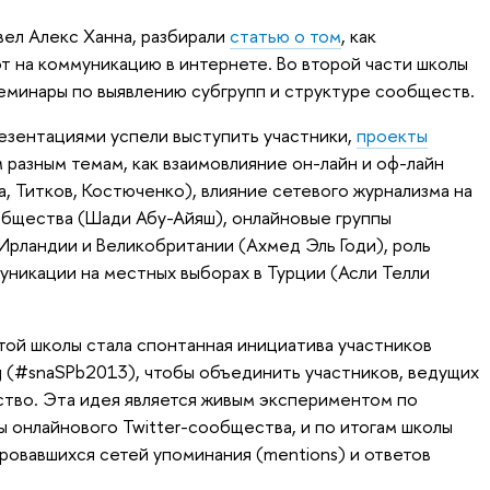
вел Алекс Ханна, разбирали
статью о том
, как
т на коммуникацию в интернете. Во второй части школы
еминары по выявлению субгрупп и структуре сообществ.
резентациями успели выступить участники,
проекты
 разным темам, как взаимовлияние он-лайн и оф-лайн
, Титков, Костюченко), влияние сетевого журнализма на
общества (Шади Абу-Айяш), онлайновые группы
Ирландии и Великобритании (Ахмед Эль Годи), роль
уникации на местных выборах в Турции (Асли Телли
ой школы стала спонтанная инициатива участников
g (#snaSPb2013), чтобы объединить участников, ведущих
тво. Эта идея является живым экспериментом по
ы онлайнового Twitter-сообщества, и по итогам школы
ровавшихся сетей упоминания (mentions) и ответов