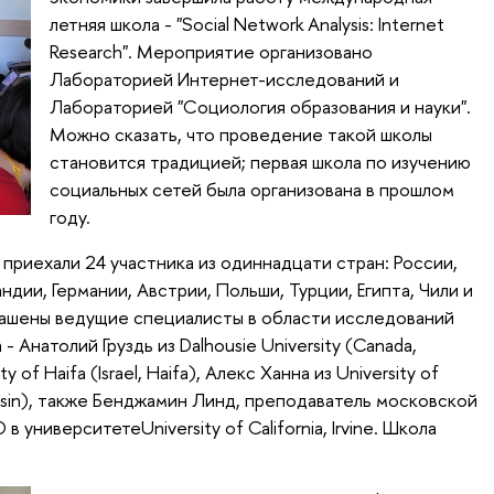
летняя школа - "Social Network Analysis: Internet
Research". Мероприятие организовано
Лабораторией Интернет-исследований и
Лабораторией "Социология образования и науки".
Можно сказать, что проведение такой школы
становится традицией; первая школа по изучению
социальных сетей была организована в прошлом
году.
 приехали 24 участника из одиннадцати стран: России,
дии, Германии, Австрии, Польши, Турции, Египта, Чили и
лашены ведущие специалисты в области исследований
 Анатолий Груздь из Dalhousie University (Canada,
ty of Haifa (Israel, Haifa), Алекс Ханна из University of
nsin), также Бенджамин Линд, преподаватель московской
D в университете
University of California, Irvine
. Школа