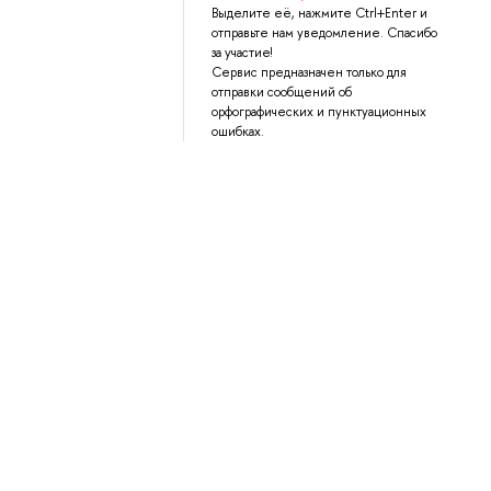
Выделите её, нажмите Ctrl+Enter и
отправьте нам уведомление. Спасибо
за участие!
Сервис предназначен только для
отправки сообщений об
орфографических и пунктуационных
ошибках.