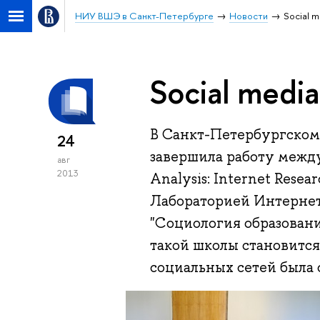
НИУ ВШЭ в Санкт-Петербурге
Новости
Social m
Social medi
В Санкт-Петербургском
24
завершила работу между
авг
2013
Analysis: Internet Rese
Лабораторией Интернет
"Социология образовани
такой школы становится
социальных сетей была 