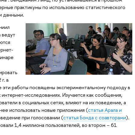
ерные практикумы по использованию статистического
и данными.
ниил
 ведут
ются
ернет-
минаре
ировать
г. в
бе эти работы посвящены экспериментальному подходу в
интернет-исследованиях. Изучается как сообщения,
атели в социальных сетях, влияют на их поведение, а
внее использовать новые приложения (
статья Арала и
поведение при голосовании (
статья Бонда с соавторами
).
овали 1,4 миллиона пользователей, во втором – 61