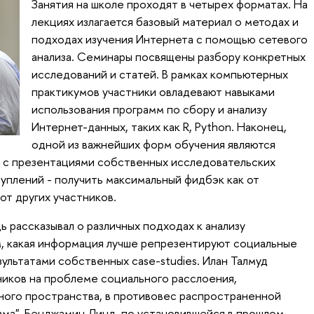
Занятия на школе проходят в четырех форматах. На
лекциях излагается базовый материал о методах и
подходах изучения Интернета с помощью сетевого
анализа. Семинары посвящены разбору конкретных
исследований и статей. В рамках компьютерных
практикумов участники овладевают навыками
использования программ по сбору и анализу
Интернет-данных, таких как R, Python. Наконец,
одной из важнейших форм обучения являются
ы с презентациями собственных исследовательских
уплений - получить максимальный фидбэк как от
от других участников.
дь рассказывал о различных подходах к анализу
, какая информация лучше репрезентируют социальные
ультатами собственных case-studies. Илан Талмуд
иков на проблеме социального расслоения,
ного пространства, в противовес распространенной
зма". Бенджамин Линд, по установившейся в прошлом