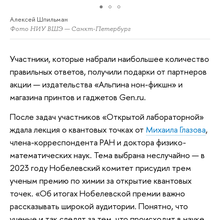
Алексей Шпильман
Фото НИУ ВШЭ — Санкт-Петербург
Участники, которые набрали наибольшее количество
правильных ответов, получили подарки от партнеров
акции — издательства «Альпина нон-фикшн» и
магазина принтов и гаджетов Gen.ru.
После задач участников «Открытой лабораторной»
ждала лекция о квантовых точках от
Михаила Глазова
,
члена-корреспондента РАН и доктора физико-
математических наук. Тема выбрана неслучайно — в
2023 году Нобелевский комитет присудил трем
ученым премию по химии за открытие квантовых
точек. «Об итогах Нобелевской премии важно
рассказывать широкой аудитории. Понятно, что
ученые и так следят за тем, что происходит в науке.