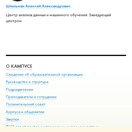
Шпильман Алексей Александрович
Центр анализа данных и машинного обучения: Заведующий
центром
О КАМПУСЕ
ОБ
Сведения об образовательной организации
Мер
Руководство и структура
Мер
Подразделения
Дов
Преподаватели и сотрудники
Ол
Попечительский совет
При
Корпуса и общежития
При
Закупки
Ди
ВШЭ для студентов с ограниченными возможностями
До