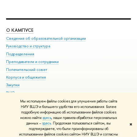
О КАМПУСЕ
ОБ
Сведения об образовательной организации
Мер
Руководство и структура
Мер
Подразделения
Дов
Преподаватели и сотрудники
Ол
Попечительский совет
При
Корпуса и общежития
При
Закупки
Ди
ВШЭ для студентов с ограниченными возможностями
До
здоровья и инвалидностью
Ас
Мы используем файлы cookies для улучшения работы сайта
Версия для слабовидящих
НИУ ВШЭ и большего удобства его использования. Более
Обр
подробную информацию об использовании файлов cookies
Единая платежная страница
можно найти
здесь
, наши правила обработки персональных
данных –
здесь
. Продолжая пользоваться сайтом, вы
✖
Редактору
подтверждаете, что были проинформированы об
© НИУ ВШЭ 1993–2026
Адреса и контакты
Условия использования
использовании файлов cookies сайтом НИУ ВШЭ и согласны