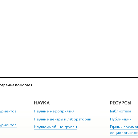
ограмма помогает
НАУКА
РЕСУРСЫ
уриентов
Научные мероприятия
Библиотека
Научные центры и лаборатории
Публикации
уриентов
Научно-учебные группы
Единый архив э
социологическ