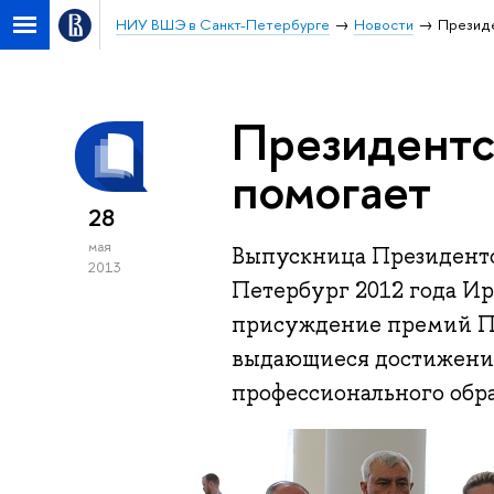
НИУ ВШЭ в Санкт-Петербурге
Новости
Президе
Президентс
помогает
28
мая
Выпускница Президент
2013
Петербург 2012 года И
присуждение премий Пр
выдающиеся достижения
профессионального обра