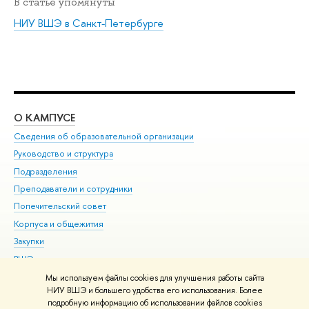
В статье упомянуты
НИУ ВШЭ в Санкт-Петербурге
О КАМПУСЕ
ОБ
Сведения об образовательной организации
Мер
Руководство и структура
Мер
Подразделения
Дов
Преподаватели и сотрудники
Ол
Попечительский совет
При
Корпуса и общежития
При
Закупки
Ди
ВШЭ для студентов с ограниченными возможностями
До
здоровья и инвалидностью
Ас
Мы используем файлы cookies для улучшения работы сайта
Версия для слабовидящих
НИУ ВШЭ и большего удобства его использования. Более
Обр
подробную информацию об использовании файлов cookies
Единая платежная страница