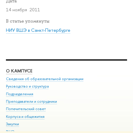
Дата
14 ноября 2011
В статье упомянуты
НИУ ВШЭ в Санкт-Петербурге
О КАМПУСЕ
ОБ
Сведения об образовательной организации
Мер
Руководство и структура
Мер
Подразделения
Дов
Преподаватели и сотрудники
Ол
Попечительский совет
При
Корпуса и общежития
При
Закупки
Ди
ВШЭ для студентов с ограниченными возможностями
До