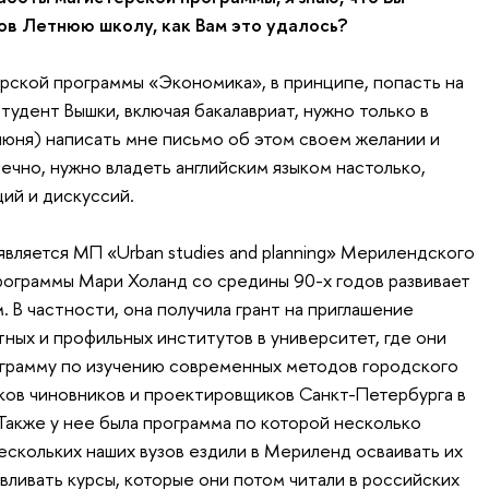
ов Летнюю школу, как Вам это удалось?
ерской программы «Экономика», в принципе, попасть на
удент Вышки, включая бакалавриат, нужно только в
июня) написать мне письмо об этом своем желании и
нечно, нужно владеть английским языком настолько,
ий и дискуссий.
вляется МП «Urban studies and planning» Мерилендского
рограммы Мари Холанд со средины 90-х годов развивает
. В частности, она получила грант на приглашение
ных и профильных институтов в университет, где они
ограмму по изучению современных методов городского
ков чиновников и проектировщиков Санкт-Петербурга в
Также у нее была программа по которой несколько
ескольких наших вузов ездили в Мериленд осваивать их
вливать курсы, которые они потом читали в российских