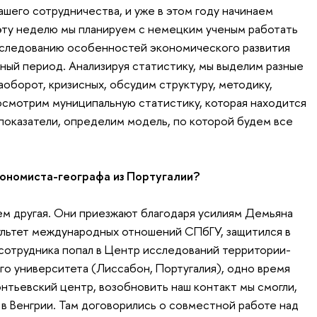
шего сотрудничества, и уже в этом году начинаем
эту неделю мы планируем с немецким ученым работать
сследованию особенностей экономического развития
ный период. Анализируя статистику, мы выделим разные
наоборот, кризисных, обсудим структуру, методику,
осмотрим муниципальную статистику, которая находится
показатели, определим модель, по которой будем все
экономиста-географа из Португалии?
ем другая. Они приезжают благодаря усилиям Демьяна
ультет международных отношений СПбГУ, защитился в
 сотрудника попал в Центр исследований территории-
го университета (Лиссабон, Португалия), одно время
онтьевский центр, возобновить наш контакт мы смогли,
в Венгрии. Там договорились о совместной работе над