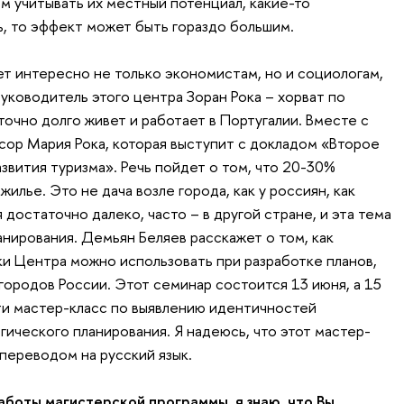
м учитывать их местный потенциал, какие-то
, то эффект может быть гораздо большим.
ет интересно не только экономистам, но и социологам,
уководитель этого центра Зоран Рока – хорват по
очно долго живет и работает в Португалии. Вместе с
сор Мария Рока, которая выступит с докладом «Второе
звития туризма». Речь пойдет о том, что 20-30%
илье. Это не дача возле города, как у россиян, как
 достаточно далеко, часто – в другой стране, и эта тема
нирования. Демьян Беляев расскажет о том, как
и Центра можно использовать при разработке планов,
городов России. Этот семинар состоится 13 июня, а 15
ти мастер-класс по выявлению идентичностей
ического планирования. Я надеюсь, что этот мастер-
переводом на русский язык.
аботы магистерской программы, я знаю, что Вы