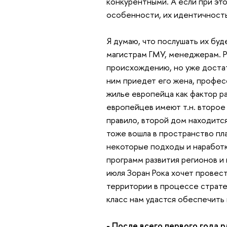
конкурентными. А если при это
особенности, их идентичность
Я думаю, что послушать их буд
магистрам ГМУ, менеджерам. Р
происхождению, но уже достат
ним приедет его жена, профес
жилье европейца как фактор ра
европейцев имеют т.н. второе ж
правило, второй дом находится
тоже вошла в пространство пла
некоторые подходы и наработк
программ развития регионов и 
июля Зоран Рока хочет провес
территории в процессе стратег
класс нам удастся обеспечить 
- После всего первого года р