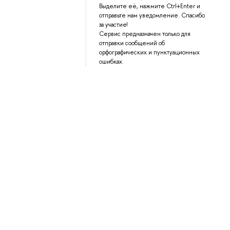
Выделите её, нажмите Ctrl+Enter и
отправьте нам уведомление. Спасибо
за участие!
Сервис предназначен только для
отправки сообщений об
орфографических и пунктуационных
ошибках.