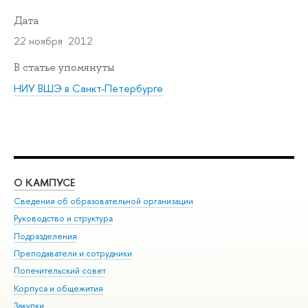
Дата
22 ноября 2012
В статье упомянуты
НИУ ВШЭ в Санкт-Петербурге
О КАМПУСЕ
ОБ
Сведения об образовательной организации
Мер
Руководство и структура
Мер
Подразделения
Дов
Преподаватели и сотрудники
Ол
Попечительский совет
При
Корпуса и общежития
При
Закупки
Ди