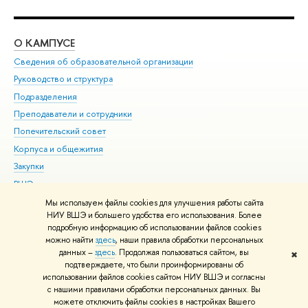
О КАМПУСЕ
ОБ
Сведения об образовательной организации
Мер
Руководство и структура
Мер
Подразделения
Дов
Преподаватели и сотрудники
Ол
Попечительский совет
При
Корпуса и общежития
При
Закупки
Ди
ВШЭ для студентов с ограниченными возможностями
До
здоровья и инвалидностью
Ас
Мы используем файлы cookies для улучшения работы сайта
Версия для слабовидящих
НИУ ВШЭ и большего удобства его использования. Более
Обр
подробную информацию об использовании файлов cookies
Единая платежная страница
можно найти
здесь
, наши правила обработки персональных
данных –
здесь
. Продолжая пользоваться сайтом, вы
✖
Редактору
подтверждаете, что были проинформированы об
© НИУ ВШЭ 1993–2026
Адреса и контакты
Условия использования
использовании файлов cookies сайтом НИУ ВШЭ и согласны
с нашими правилами обработки персональных данных. Вы
материалов
Политика конфиденциальности
Карта сайта
можете отключить файлы cookies в настройках Вашего
Шрифты HSE Sans и HSE Slab разработаны в
Школе дизайна НИУ ВШЭ