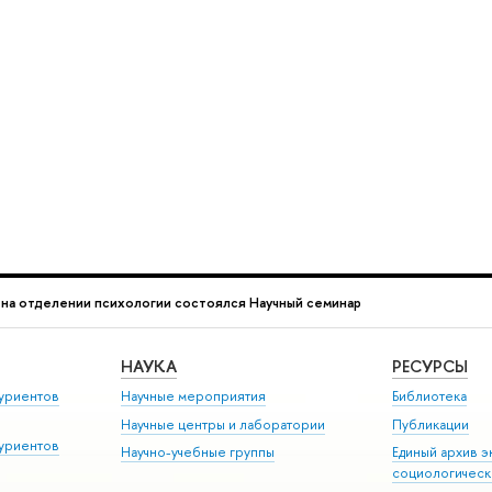
 на отделении психологии состоялся Научный семинар
НАУКА
РЕСУРСЫ
уриентов
Научные мероприятия
Библиотека
Научные центры и лаборатории
Публикации
уриентов
Научно-учебные группы
Единый архив э
социологическ