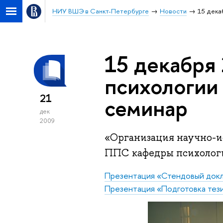
НИУ ВШЭ в Санкт-Петербурге
Новости
15 дека
15 декабря 
психологии
21
семинар
дек
2009
«Организация научно-и
ППС кафедры психологи
Презентация «Стендовый док
Презентация «Подготовка тез