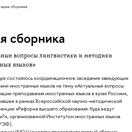
ация сборника
я сборника
ьные вопросы лингвистики и методики
ных языков»
аря состоялось координационное заседание заведующих
ами иностранных языков на тему «Актуальные вопросы
зации преподавания иностранных языков в вузах России»,
ившее в рамках Всероссийской научно-методической
енции «Реформа высшего образования: Куда ведут
и?», организованной Институтом иностранных языков
УЭФ).
едании И.Ю.Щемелёва представила первый сборник