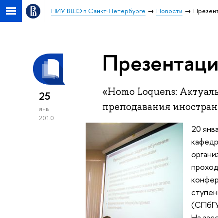
НИУ ВШЭ в Санкт-Петербурге
Новости
Презент
Презентаци
«Homo Loquens: Актуал
25
преподавания иностран
янв
2010
20 янв
кафедр
органи
проход
конфер
ступен
(СПбГ
На зас