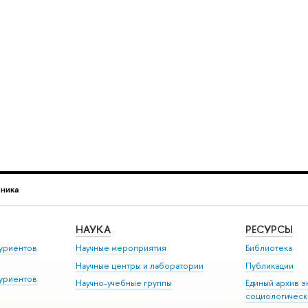
ника
НАУКА
РЕСУРСЫ
уриентов
Научные мероприятия
Библиотека
Научные центры и лаборатории
Публикации
уриентов
Научно-учебные группы
Единый архив э
социологическ