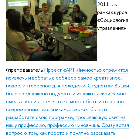
2011 г. в
рамках курса
«Социология
управления»
(преподаватель
Проект «АРТ Личность» стремится
привлечь и вобрать в себя все самое креативное,
новое, интересное для молодежи. Студентам Вышки
было предложено подумать и изложить свои самые
смелые идеи о том, что же может быть интересно
современным школьникам, а, может быть, и
разработать свою программу, проливающую свет на
нашу профессию, профессию чиновника. Сразу встал
вопрос о том, как просто и понятно рассказать