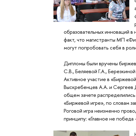
образовательных инноваций в 
факт, что магистранты МП «Ф
могут попробовать себя в рол
Дипломы были вручены биржев
С.В., Беляевой Г.А., Березкино
Активное участие в «Биржевой
Выскребенцев А.А. и Сергеев Д
общем зачете распределились 
«Биржевой игре», по словам з
Роговой игра неизменно пров
принципу: «Главное не победа -