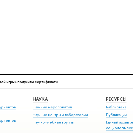
вой игры» получили сертификаты
НАУКА
РЕСУРСЫ
уриентов
Научные мероприятия
Библиотека
Научные центры и лаборатории
Публикации
уриентов
Научно-учебные группы
Единый архив э
социологическ