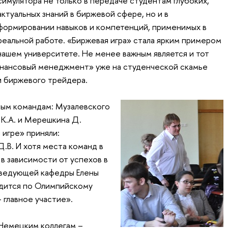
симулятора не только в передаче студентам глубоких,
актуальных знаний в биржевой сфере, но и в
формировании навыков и компетенций, применимых в
реальной работе. «Биржевая игра» стала ярким примером
нашем университете. Не менее важным является и тот
инансовый менеджмент» уже на студенческой скамье
и биржевого трейдера.
ым командам: Музалевского
й К.А. и Мерешкина Д.
 игре» приняли:
.В. И хотя места команд в
в зависимости от успехов в
аведующей кафедры Елены
одится по Олимпийскому
 главное участие».
Немецким коллегам –