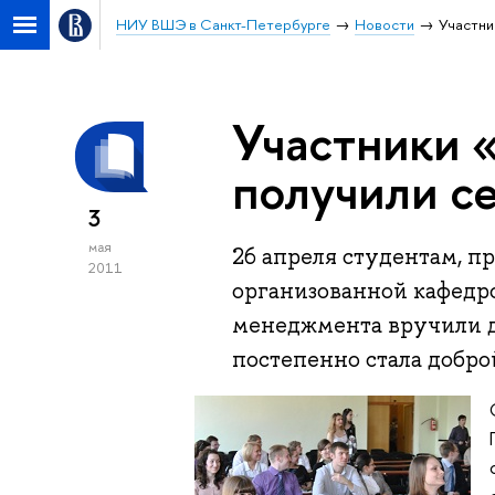
НИУ ВШЭ в Санкт-Петербурге
Новости
Участни
Участники 
получили с
3
мая
26 апреля студентам, п
2011
организованной кафедр
менеджмента вручили д
постепенно стала добр