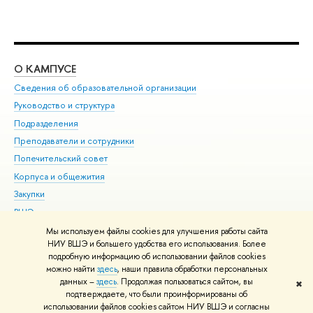
О КАМПУСЕ
ОБ
Сведения об образовательной организации
Мер
Руководство и структура
Мер
Подразделения
Дов
Преподаватели и сотрудники
Ол
Попечительский совет
При
Корпуса и общежития
При
Закупки
Ди
ВШЭ для студентов с ограниченными возможностями
До
здоровья и инвалидностью
Ас
Мы используем файлы cookies для улучшения работы сайта
Версия для слабовидящих
НИУ ВШЭ и большего удобства его использования. Более
Обр
подробную информацию об использовании файлов cookies
Единая платежная страница
можно найти
здесь
, наши правила обработки персональных
данных –
здесь
. Продолжая пользоваться сайтом, вы
✖
Редактору
подтверждаете, что были проинформированы об
© НИУ ВШЭ 1993–2026
Адреса и контакты
Условия использования
использовании файлов cookies сайтом НИУ ВШЭ и согласны