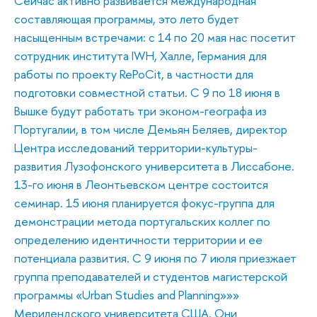
Сейчас активно развивается международная
составляющая программы, это лето будет
насыщенным встречами: с 14 по 20 мая нас посетит
сотрудник института IWH, Халле, Германия для
работы по проекту RePoCit, в частности для
подготовки совместной статьи. С 9 по 18 июня в
Вышке будут работать три эконом-географа из
Португалии, в том числе Демьян Беляев, директор
Центра исследований территории-культуры-
развития Лузофонского университета в Лиссабоне.
13-го июня в Леонтьевском центре состоится
семинар. 15 июня планируется фокус-группа для
демонстрации метода португальских коллег по
определению идентичности территории и ее
потенциала развития. С 9 июня по 7 июля приезжает
группа преподавателей и студентов магистерской
программы «Urban Studies and Planning»»»
Мерилендского университета США. Они