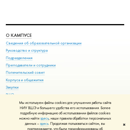
О КАМПУСЕ
ОБ
Сведения об образовательной организации
Мер
Руководство и структура
Мер
Подразделения
Дов
Преподаватели и сотрудники
Ол
Попечительский совет
При
Корпуса и общежития
При
Закупки
Ди
ВШЭ для студентов с ограниченными возможностями
До
здоровья и инвалидностью
Ас
Мы используем файлы cookies для улучшения работы сайта
Версия для слабовидящих
НИУ ВШЭ и большего удобства его использования. Более
Обр
подробную информацию об использовании файлов cookies
Единая платежная страница
можно найти
здесь
, наши правила обработки персональных
данных –
здесь
. Продолжая пользоваться сайтом, вы
✖
Редактору
подтверждаете, что были проинформированы об