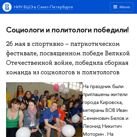
НИУ ВШЭ в Санкт-Петербурге
Меню
Социологи и политологи победили!
26 мая в спортивно – патриотическом
фестивале, посвященном победе Великой
Отечественной войне, победила сборная
команда из социологов и политологов
На праздник были
приглашены жители
города Кировска,
ветераны ВОВ Иван
Семенович Белов и
Леонид Никитич
Моторин . На