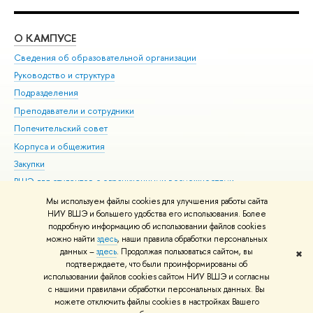
О КАМПУСЕ
ОБ
Сведения об образовательной организации
Мер
Руководство и структура
Мер
Подразделения
Дов
Преподаватели и сотрудники
Ол
Попечительский совет
При
Корпуса и общежития
При
Закупки
Ди
ВШЭ для студентов с ограниченными возможностями
До
здоровья и инвалидностью
Ас
Мы используем файлы cookies для улучшения работы сайта
Версия для слабовидящих
НИУ ВШЭ и большего удобства его использования. Более
Обр
подробную информацию об использовании файлов cookies
Единая платежная страница
можно найти
здесь
, наши правила обработки персональных
данных –
здесь
. Продолжая пользоваться сайтом, вы
✖
Редактору
подтверждаете, что были проинформированы об
© НИУ ВШЭ 1993–2026
Адреса и контакты
Условия использования
использовании файлов cookies сайтом НИУ ВШЭ и согласны
материалов
с нашими правилами обработки персональных данных. Вы
Политика конфиденциальности
Карта сайта
можете отключить файлы cookies в настройках Вашего
Шрифты HSE Sans и HSE Slab разработаны в
Школе дизайна НИУ ВШЭ