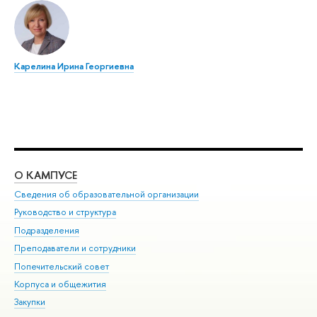
Карелина Ирина Георгиевна
О КАМПУСЕ
ОБ
Сведения об образовательной организации
Мер
Руководство и структура
Мер
Подразделения
Дов
Преподаватели и сотрудники
Ол
Попечительский совет
При
Корпуса и общежития
При
Закупки
Ди