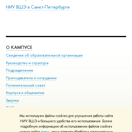
НИУ ВШЭ в Санкт-Петербурге
О КАМПУСЕ
ОБ
Сведения об образовательной организации
Мер
Руководство и структура
Мер
Подразделения
Дов
Преподаватели и сотрудники
Ол
Попечительский совет
При
Корпуса и общежития
При
Закупки
Ди
ВШЭ для студентов с ограниченными возможностями
До
здоровья и инвалидностью
Ас
Мы используем файлы cookies для улучшения работы сайта
Версия для слабовидящих
НИУ ВШЭ и большего удобства его использования. Более
Обр
подробную информацию об использовании файлов cookies
Единая платежная страница
можно найти
здесь
, наши правила обработки персональных